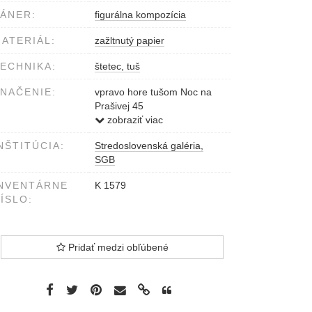
ÁNER:
figurálna kompozícia
ATERIÁL:
zažltnutý papier
ECHNIKA:
štetec, tuš
NAČENIE:
vpravo hore tušom Noc na
Prašivej 45
vpravo hore ceruzou Anton
zobraziť viac
Hollý
NŠTITÚCIA:
Stredoslovenská galéria,
vľavo dole Hollý 45
SGB
NVENTÁRNE
K 1579
ÍSLO:
Pridať medzi obľúbené