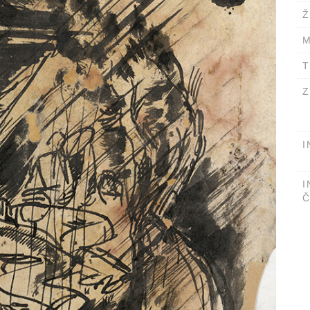
Ž
M
T
Z
I
I
Č