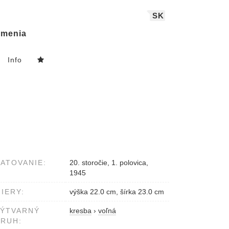
SK
menia
Info
ATOVANIE:
20. storočie, 1. polovica,
1945
IERY:
výška 22.0 cm, šírka 23.0 cm
VÝTVARNÝ
kresba
›
voľná
RUH: