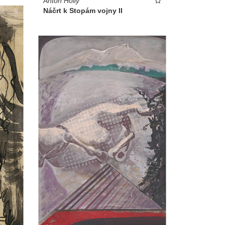
Anton Hollý
Náčrt k Stopám vojny II