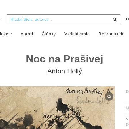
b
u
lekcie
Autori
Články
Vzdelávanie
Reprodukcie
Noc na Prašivej
Anton Hollý
D
M
D