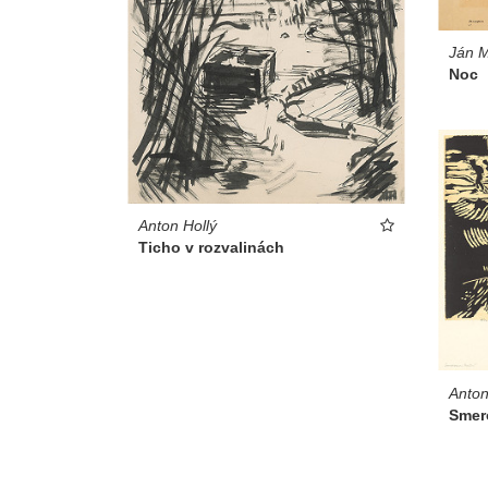
Ján 
Noc
Anton Hollý
Ticho v rozvalinách
Anton
Smer