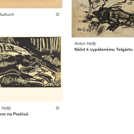
Mudroch
Anton Hollý
Náčrt k vypálenému Telgártu
 Hollý
om na Prašivú