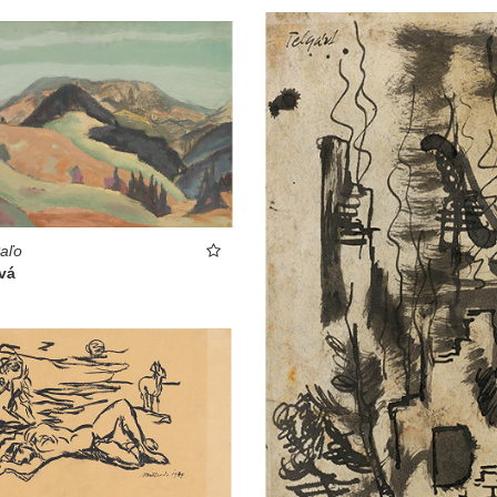
aľo
vá