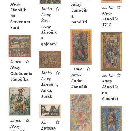
Alexy
Alexy
Janko
Janko
Jánošík
Jánošík
Alexy
Alexy,
na
a
Jánošík
Šára
červenom
pandúri
1712
Alexy
koni
Jánošík
s
gajdami
Janko
Alexy
Janko
Janko
Odsúdenie
Alexy
Janko
Alexy
Jánošíka
Jurko
Alexy
Jánošík,
Jánošík
Jánošík
Anka,
na
Jurák
šibenici
Janko
Ján
Alexy
Želibský