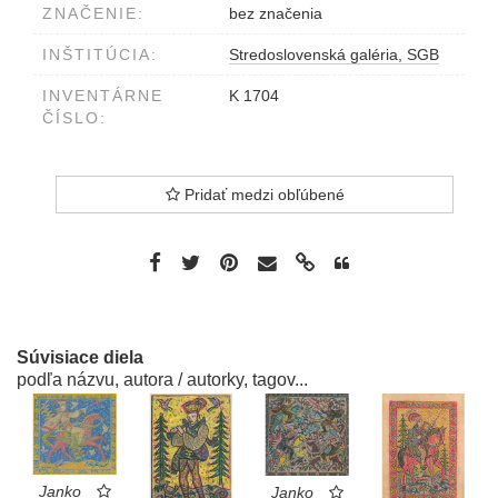
ZNAČENIE:
bez značenia
INŠTITÚCIA:
Stredoslovenská galéria, SGB
INVENTÁRNE
K 1704
ČÍSLO:
Pridať medzi obľúbené
Súvisiace diela
podľa názvu, autora / autorky, tagov...
Janko
Janko