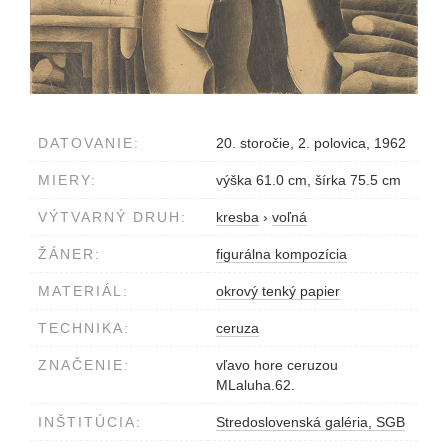
DATOVANIE:
20. storočie, 2. polovica, 1962
MIERY:
výška 61.0 cm, šírka 75.5 cm
VÝTVARNÝ DRUH:
kresba
›
voľná
ŽÁNER:
figurálna kompozícia
MATERIÁL:
okrový tenký papier
TECHNIKA:
ceruza
ZNAČENIE:
vľavo hore ceruzou
MLaluha.62.
INŠTITÚCIA:
Stredoslovenská galéria, SGB