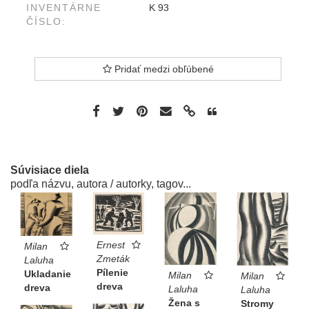
INVENTÁRNE
K 93
ČÍSLO:
Pridať medzi obľúbené
Súvisiace diela
podľa názvu, autora / autorky, tagov...
Ernest
Milan
Zmeták
Laluha
Pílenie
Ukladanie
Milan
Milan
dreva
dreva
Laluha
Laluha
Žena s
Stromy