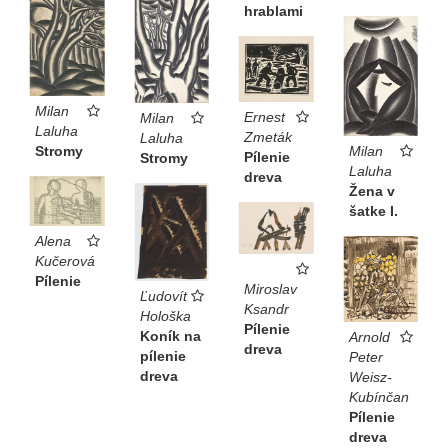
hrablami
Milan
Ernest
Milan
Laluha
Zmeták
Laluha
Milan
Stromy
Pílenie
Stromy
Laluha
dreva
Žena v
šatke I.
Alena
Kučerová
Pílenie
Miroslav
Ľudovít
Ksandr
Hološka
Pílenie
Koník na
Arnold
dreva
pílenie
Peter
dreva
Weisz-
Kubínčan
Pílenie
dreva