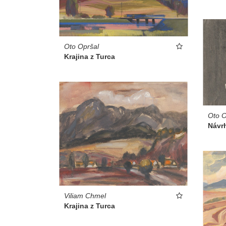
Oto Opršal
Krajina z Turca
Oto O
Návr
Viliam Chmel
Krajina z Turca