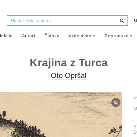
b
u
lekcie
Autori
Články
Vzdelávanie
Reprodukcie
Krajina z Turca
Oto Opršal
D
M
D