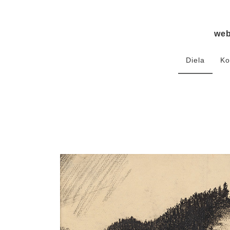
we
Diela
Ko