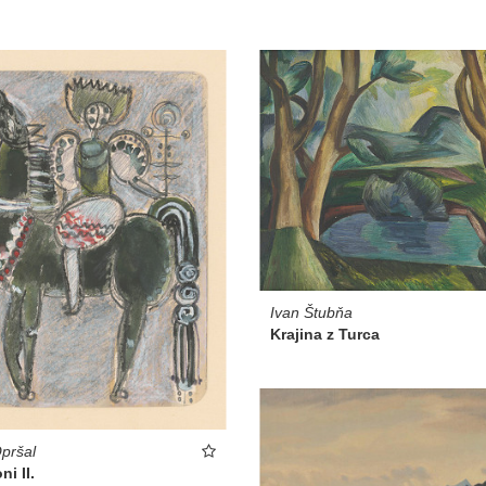
Ivan Štubňa
Krajina z Turca
pršal
ni II.