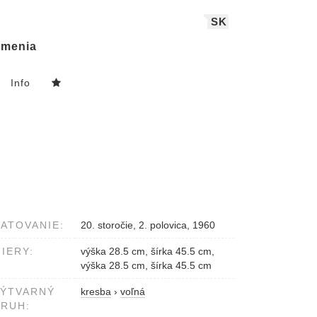
SK
menia
Info
ATOVANIE:
20. storočie, 2. polovica, 1960
IERY:
výška 28.5 cm, šírka 45.5 cm,
výška 28.5 cm, šírka 45.5 cm
VÝTVARNÝ
kresba
›
voľná
RUH: