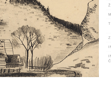
Ž
M
T
Z
I
I
Č