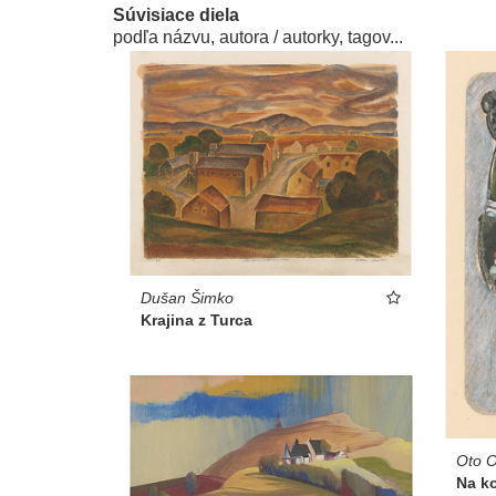
Súvisiace diela
podľa názvu, autora / autorky, tagov...
Dušan Šimko
Krajina z Turca
Oto O
Na ko