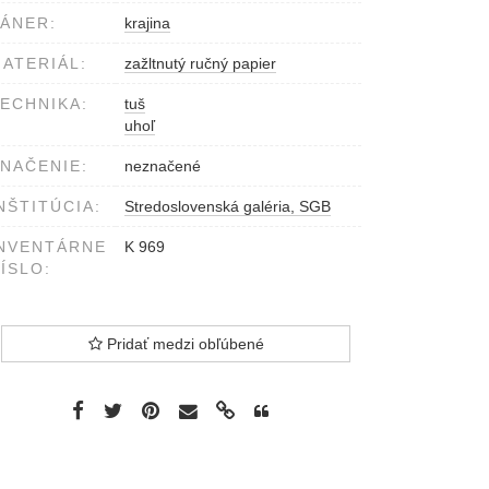
ÁNER:
krajina
ATERIÁL:
zažltnutý ručný papier
ECHNIKA:
tuš
uhoľ
NAČENIE:
neznačené
NŠTITÚCIA:
Stredoslovenská galéria, SGB
NVENTÁRNE
K 969
ÍSLO:
Pridať medzi obľúbené