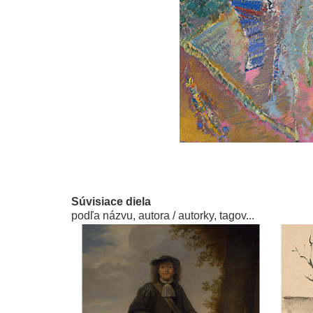
Súvisiace diela
podľa názvu, autora / autorky, tagov...