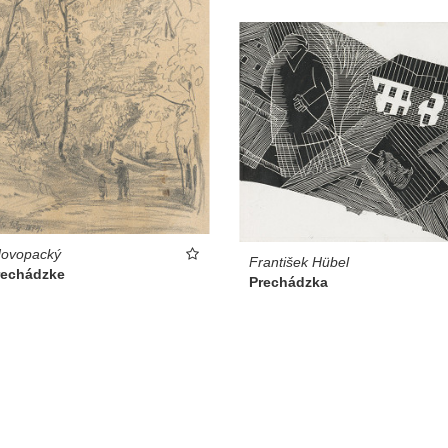
Novopacký
František Hübel
rechádzke
Prechádzka