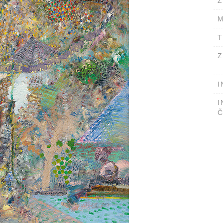
Ž
M
T
Z
I
I
Č