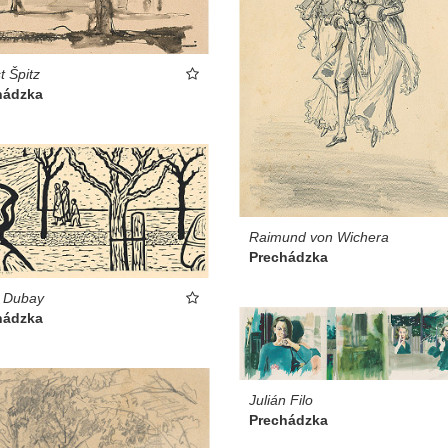
t Špitz
hádzka
Raimund von Wichera
Prechádzka
t Dubay
hádzka
Julián Filo
Prechádzka