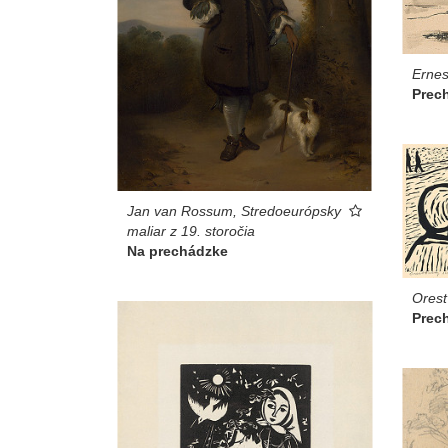
Ernes
Prec
Jan van Rossum, Stredoeurópsky
maliar z 19. storočia
Na prechádzke
Ores
Prec