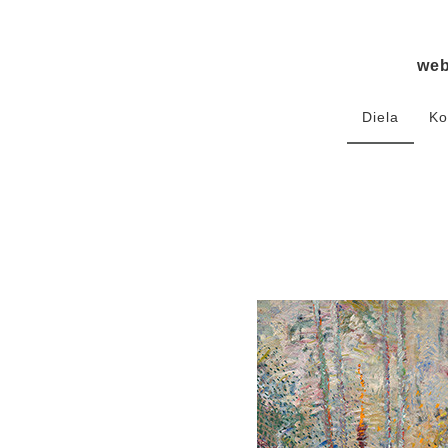
we
Diela
Ko