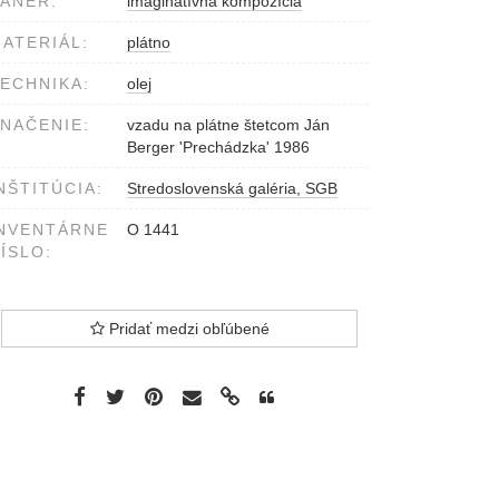
ÁNER:
imaginatívna kompozícia
ATERIÁL:
plátno
ECHNIKA:
olej
NAČENIE:
vzadu na plátne štetcom Ján
Berger 'Prechádzka' 1986
NŠTITÚCIA:
Stredoslovenská galéria, SGB
NVENTÁRNE
O 1441
ÍSLO:
Pridať medzi obľúbené