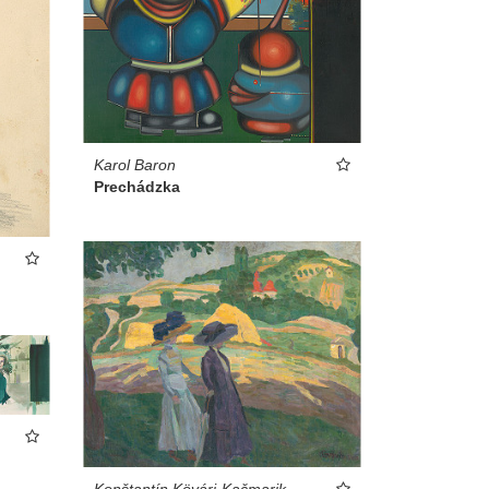
Karol Baron
Prechádzka
Konštantín Kövári-Kačmarik