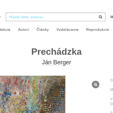
b
u
lekcie
Autori
Články
Vzdelávanie
Reprodukcie
Prechádzka
Ján Berger
D
M
D