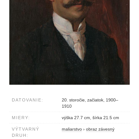
DATOVANIE:
20. storočie, začiatok, 1900–
1910
MIERY:
výška 27.7 cm, šírka 21.5 cm
VÝTVARNÝ
maliarstvo
›
obraz závesný
DRUH: