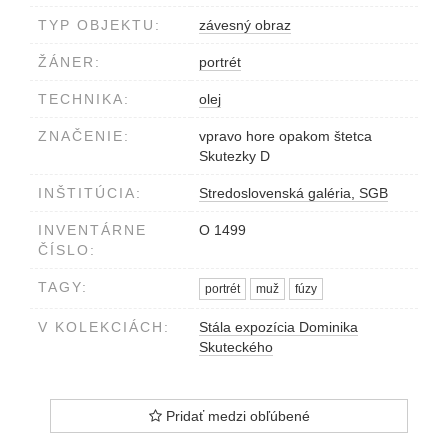
TYP OBJEKTU:
závesný obraz
ŽÁNER:
portrét
TECHNIKA:
olej
ZNAČENIE:
vpravo hore opakom štetca
Skutezky D
INŠTITÚCIA:
Stredoslovenská galéria, SGB
INVENTÁRNE
O 1499
ČÍSLO:
TAGY:
portrét
muž
fúzy
V KOLEKCIÁCH:
Stála expozícia Dominika
Skuteckého
Pridať medzi obľúbené