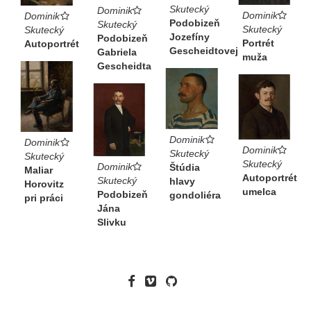
Skutecký
Dominik
Dominik
Dominik
Podobizeň
Skutecký
Skutecký
Skutecký
Jozefíny
Podobizeň
Portrét
Autoportrét
Gescheidtovej
Gabriela
muža
Gescheidta
Dominik
Dominik
Dominik
Skutecký
Skutecký
Skutecký
Dominik
Štúdia
Maliar
Autoportrét
Skutecký
hlavy
Horovitz
umelca
Podobizeň
gondoliéra
pri práci
Jána
Slivku