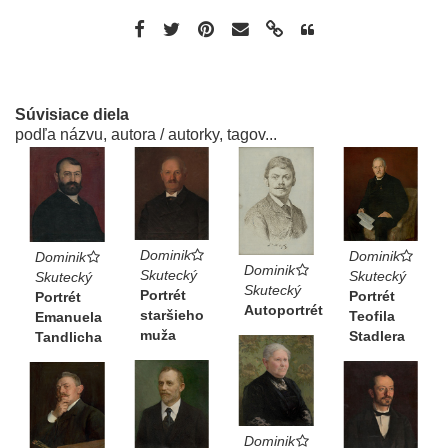
Súvisiace diela
podľa názvu, autora / autorky, tagov...
Dominik
Dominik
Dominik
Dominik
Skutecký
Skutecký
Skutecký
Skutecký
Portrét
Portrét
Portrét
Autoportrét
staršieho
Teofila
Emanuela
muža
Stadlera
Tandlicha
Dominik