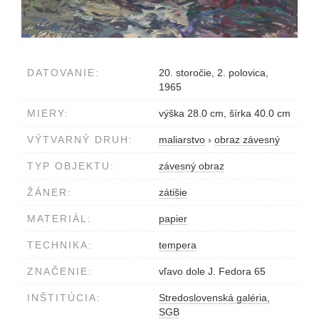
DATOVANIE:
20. storočie, 2. polovica,
1965
MIERY:
výška 28.0 cm, šírka 40.0 cm
VÝTVARNÝ DRUH:
maliarstvo
›
obraz závesný
TYP OBJEKTU:
závesný obraz
ŽÁNER:
zátišie
MATERIÁL:
papier
TECHNIKA:
tempera
ZNAČENIE:
vľavo dole J. Fedora 65
INŠTITÚCIA:
Stredoslovenská galéria,
SGB