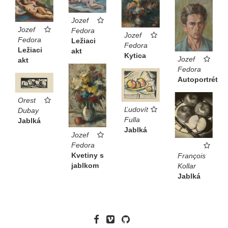
Jozef
Jozef
Fedora
Jozef
Fedora
Ležiaci
Fedora
Ležiaci
akt
Kytica
Jozef
akt
Fedora
Autoportrét
Orest
Ľudovít
Dubay
Fulla
Jablká
Jablká
Jozef
Fedora
Kvetiny s
François
jablkom
Kollar
Jablká