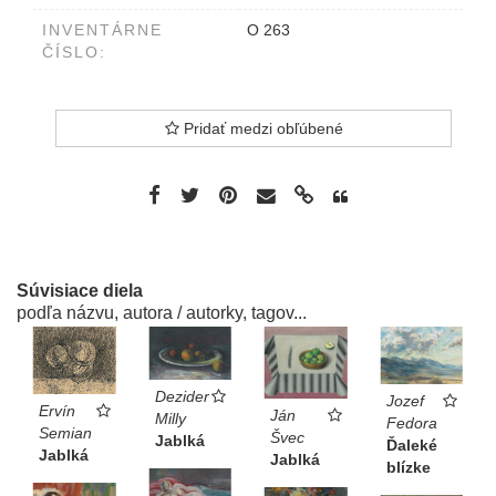
INVENTÁRNE
O 263
ČÍSLO:
Pridať medzi obľúbené
Súvisiace diela
podľa názvu, autora / autorky, tagov...
Dezider
Jozef
Ervín
Ján
Milly
Fedora
Semian
Švec
Jablká
Ďaleké
Jablká
Jablká
blízke