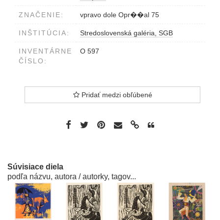
ZNAČENIE:
vpravo dole Opr��al 75
INŠTITÚCIA:
Stredoslovenská galéria, SGB
INVENTÁRNE
O 597
ČÍSLO:
Pridať medzi obľúbené
Súvisiace diela
podľa názvu, autora / autorky, tagov...