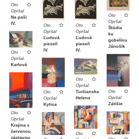
Oto
Opršal
Oto
Na paši
Opršal
IV.
Oto
Oto
Štúdia
Opršal
Opršal
ku
Ľudová
Ľudová
gobelínu
pieseň
pieseň
Jánošík
IV.
IV.
Oto
Opršal
Karlová
Oto
Opršal
Oto
Turčianska
Oto
Opršal
Helena
Opršal
Zátišie
Kytica
Oto
Opršal
Krajina s
červenou
Oto
zástavou
Oto