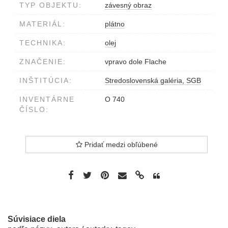
TYP OBJEKTU:
závesný obraz
MATERIÁL:
plátno
TECHNIKA:
olej
ZNAČENIE:
vpravo dole Flache
INŠTITÚCIA:
Stredoslovenská galéria, SGB
INVENTÁRNE
O 740
ČÍSLO:
Pridať medzi obľúbené
Súvisiace diela