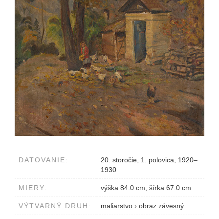
DATOVANIE:
20. storočie, 1. polovica, 1920–
1930
MIERY:
výška 84.0 cm, šírka 67.0 cm
VÝTVARNÝ DRUH:
maliarstvo
›
obraz závesný