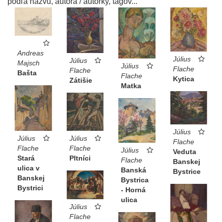
podľa názvu, autora / autorky, tagov...
Andreas
Július
Július
Majsch
Július
Flache
Flache
Bašta
Flache
Kytica
Zátišie
Matka
Július
Július
Július
Flache
Flache
Flache
Július
Veduta
Stará
Pltníci
Flache
Banskej
ulica v
Banská
Bystrice
Banskej
Bystrica
Bystrici
- Horná
ulica
Július
Flache