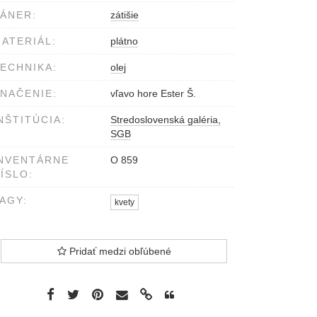
ÁNER:
zátišie
ATERIÁL:
plátno
ECHNIKA:
olej
NAČENIE:
vľavo hore Ester Š.
NŠTITÚCIA:
Stredoslovenská galéria,
SGB
NVENTÁRNE
O 859
ÍSLO:
AGY:
kvety
Pridať medzi obľúbené