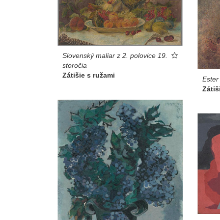
Slovenský maliar z 2. polovice 19.
storočia
Zátišie s ružami
Ester
Zátiš