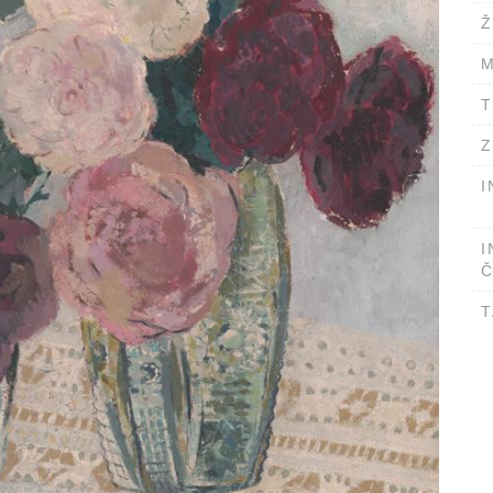
Ž
M
T
Z
I
I
Č
T