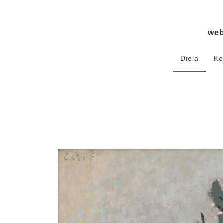
we
Diela
Ko