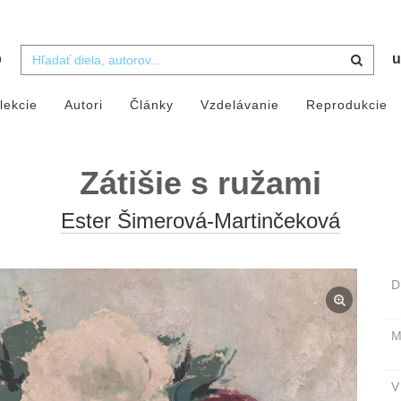
b
u
lekcie
Autori
Články
Vzdelávanie
Reprodukcie
Zátišie s ružami
Ester Šimerová-Martinčeková
D
M
V