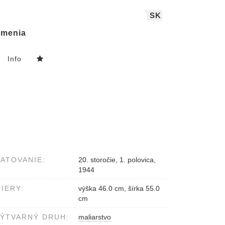
SK
menia
Info
ATOVANIE:
20. storočie, 1. polovica,
1944
IERY:
výška 46.0 cm, šírka 55.0
cm
ÝTVARNÝ DRUH:
maliarstvo