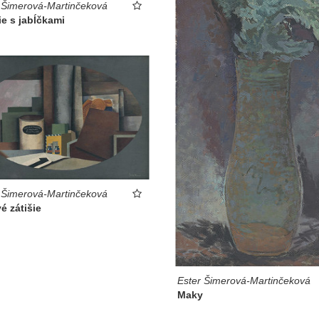
 Šimerová-Martinčeková
ie s jabĺčkami
 Šimerová-Martinčeková
é zátišie
Ester Šimerová-Martinčeková
Maky