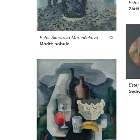
Ester
Zátiš
Ester Šimerová-Martinčeková
Modré bobule
Ester
Šediv