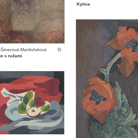
Kytica
 Šimerová-Martinčeková
ie s ružami