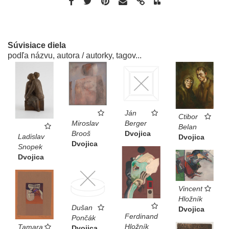
Súvisiace diela
podľa názvu, autora / autorky, tagov...
Ján
Ctibor
Berger
Miroslav
Belan
Dvojica
Brooš
Ladislav
Dvojica
Dvojica
Snopek
Dvojica
Vincent
Hložník
Dušan
Dvojica
Ferdinand
Pončák
Hložník
Tamara
Dvojica