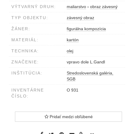
VÝTVARNÝ DRUH:
maliarstvo
›
obraz závesný
TYP OBJEKTU:
závesný obraz
ŽÁNER:
figurálna kompozícia
MATERIÁL:
kartón
TECHNIKA:
olej
ZNAČENIE:
vpravo dole L.Gandl
INŠTITÚCIA:
Stredoslovenská galéria,
SGB
INVENTÁRNE
O 931
ČÍSLO:
Pridať medzi obľúbené