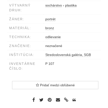
VÝTVARNÝ
sochárstvo
›
plastika
DRUH:
ŽÁNER:
portrét
MATERIÁL:
bronz
TECHNIKA:
odlievanie
ZNAČENIE:
neznačené
INŠTITÚCIA:
Stredoslovenská galéria, SGB
INVENTÁRNE
P 107
ČÍSLO:
Pridať medzi obľúbené