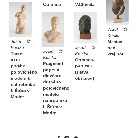
Obranca
V.Chmela
Jozef
Kostka
Jozef
Mesiac
Kostka
Jozef
nad
Jozef
Torzo
Kostka
krajinou
Kostka
aktu
Obranca-
Fragment
prvého
partizán
poprsia
polovičného
(Hlava
dievčaťa
modelu k
obrancu)
druhého
náhrobníku
polovičného
Ľ.Štúra v
modelu
Modre
náhrobníka
Ľ.Štúra v
Modre