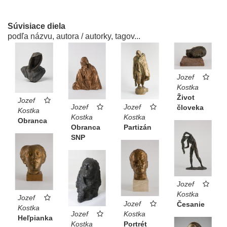
Súvisiace diela
podľa názvu, autora / autorky, tagov...
Jozef
Kostka
Život
Jozef
Jozef
Jozef
človeka
Kostka
Kostka
Kostka
Obranca
Obranca
Partizán
SNP
Jozef
Kostka
Jozef
Jozef
Česanie
Kostka
Jozef
Kostka
Heľpianka
Kostka
Portrét