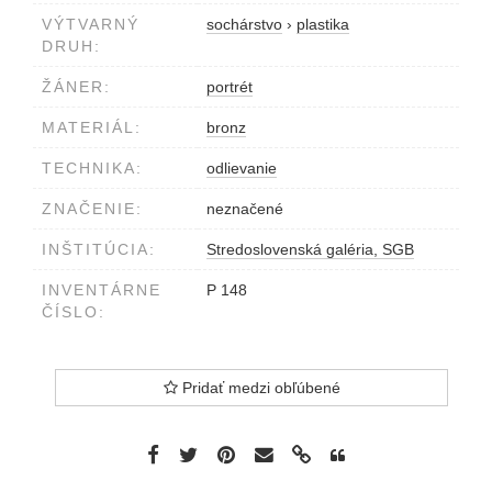
VÝTVARNÝ
sochárstvo
›
plastika
DRUH:
ŽÁNER:
portrét
MATERIÁL:
bronz
TECHNIKA:
odlievanie
ZNAČENIE:
neznačené
INŠTITÚCIA:
Stredoslovenská galéria, SGB
INVENTÁRNE
P 148
ČÍSLO:
Pridať medzi obľúbené