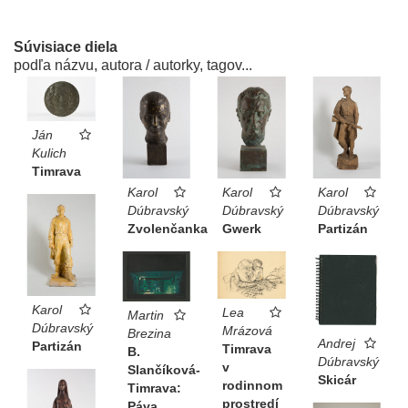
Súvisiace diela
podľa názvu, autora / autorky, tagov...
Ján
Kulich
Timrava
Karol
Karol
Karol
Dúbravský
Dúbravský
Dúbravský
Zvolenčanka
Gwerk
Partizán
Karol
Lea
Martin
Dúbravský
Mrázová
Brezina
Andrej
Partizán
Timrava
B.
Dúbravský
v
Slančíková-
Skicár
rodinnom
Timrava:
prostredí
Páva