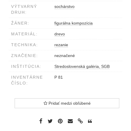
VÝTVARNÝ
sochárstvo
DRUH:
ŽÁNER:
figurálna kompozícia
MATERIÁL:
drevo
TECHNIKA:
rezanie
ZNAČENIE:
neznačené
INŠTITÚCIA:
Stredoslovenská galéria, SGB
INVENTÁRNE
P 81
ČÍSLO:
Pridať medzi obľúbené