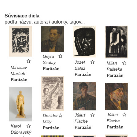
Súvisiace diela
podľa názvu, autora / autorky, tagov...
Gejza
Jozef
Szalay
Milan
Miroslav
Baláž
Partizán
Paštéka
Marček
Partizán
Partizán
Partizán
Július
Július
Dezider
Flache
Flache
Milly
Karol
Partizán
Partizán
Partizán
Dúbravský