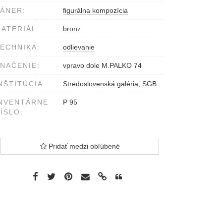
ÁNER:
figurálna kompozícia
ATERIÁL:
bronz
ECHNIKA:
odlievanie
NAČENIE:
vpravo dole M.PALKO 74
NŠTITÚCIA:
Stredoslovenská galéria, SGB
NVENTÁRNE
P 95
ÍSLO:
Pridať medzi obľúbené