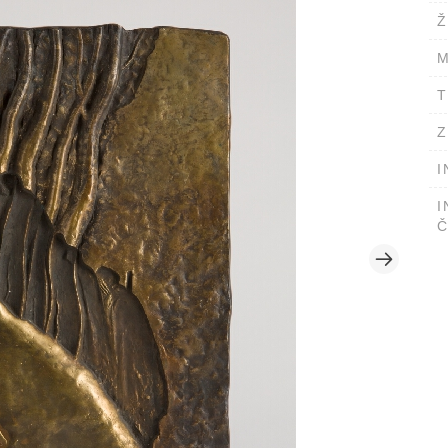
Ž
M
T
Z
I
I
Č