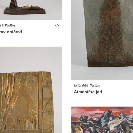
áš Palko
rav oráčovi
Mikuláš Palko
Atmosféra jari