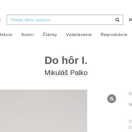
b
u
lekcie
Autori
Články
Vzdelávanie
Reprodukcie
Do hôr I.
Mikuláš Palko
D
M
D