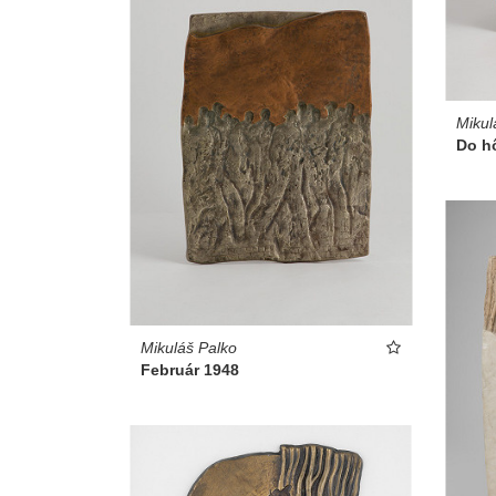
Mikul
Do hô
Mikuláš Palko
Február 1948