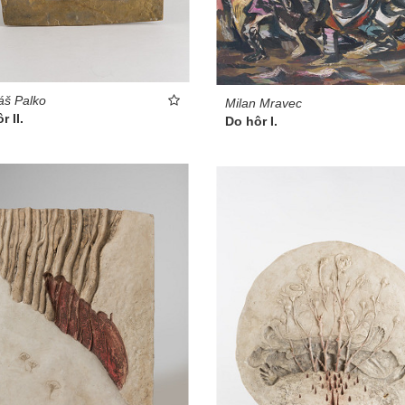
áš Palko
Milan Mravec
r II.
Do hôr I.