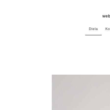
we
Diela
Ko