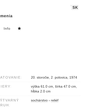
SK
menia
Info
ATOVANIE:
20. storočie, 2. polovica, 1974
IERY:
výška 61.0 cm, šírka 47.0 cm,
hĺbka 2.0 cm
VÝTVARNÝ
sochárstvo
›
reliéf
RUH: