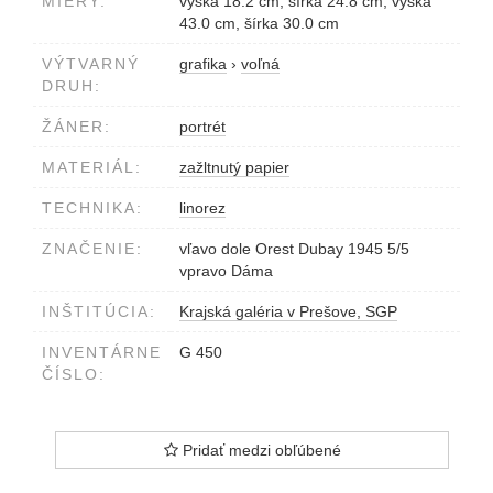
MIERY:
výška 18.2 cm, šírka 24.8 cm, výška
43.0 cm, šírka 30.0 cm
VÝTVARNÝ
grafika
›
voľná
DRUH:
ŽÁNER:
portrét
MATERIÁL:
zažltnutý papier
TECHNIKA:
linorez
ZNAČENIE:
vľavo dole Orest Dubay 1945 5/5
vpravo Dáma
INŠTITÚCIA:
Krajská galéria v Prešove, SGP
INVENTÁRNE
G 450
ČÍSLO:
Pridať medzi obľúbené