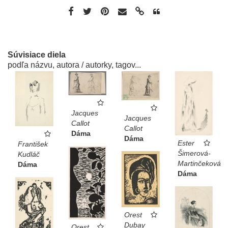
Súvisiace diela
podľa názvu, autora / autorky, tagov...
Jacques
Jacques
Callot
Callot
Dáma
Dáma
Ester
František
Šimerová-
Kudláč
Martinčeková
Dáma
Dáma
Orest
Dubay
Orest