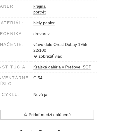
ÁNER:
krajina
portrét
ATERIÁL:
biely papier
ECHNIKA:
drevorez
NAČENIE:
vľavo dole Orest Dubay 1955
22/100
vpravo Nová jar
zobraziť viac
NŠTITÚCIA:
Krajská galéria v Prešove, SGP
NVENTÁRNE
G 54
ÍSLO:
 CYKLU:
Nová jar
Pridať medzi obľúbené