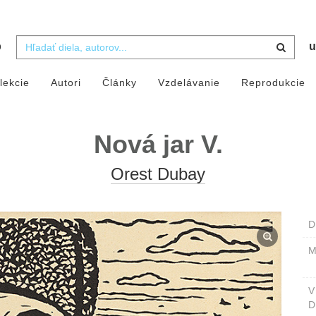
b
u
lekcie
Autori
Články
Vzdelávanie
Reprodukcie
Nová jar V.
Orest Dubay
D
M
D