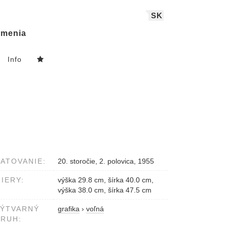
SK
menia
Info
ATOVANIE:
20. storočie, 2. polovica, 1955
IERY:
výška 29.8 cm, šírka 40.0 cm,
výška 38.0 cm, šírka 47.5 cm
VÝTVARNÝ
grafika
›
voľná
RUH: