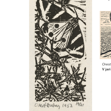
Ores
V jari