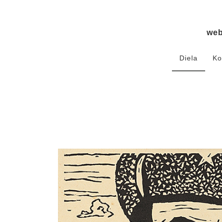
we
Diela
Ko