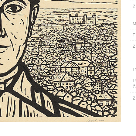
Ž
M
T
Z
I
I
Č
Z