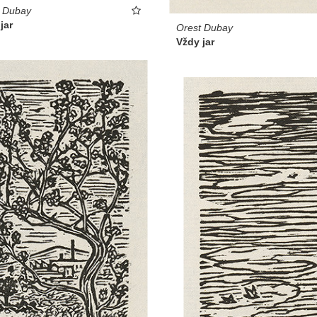
t Dubay
jar
Orest Dubay
Vždy jar