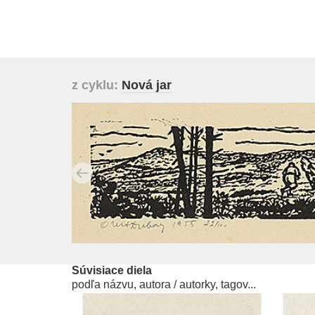
z cyklu:
Nová jar
Súvisiace diela
podľa názvu, autora / autorky, tagov...