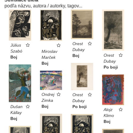
podľa názvu, autora / autorky, tagov...
Orest
Július
Dubay
Szabó
Miroslav
Orest
Boj
Boj
Marček
Dubay
Boj
Po boji
Ondrej
Orest
Zimka
Dubay
Boj
Dušan
Po boji
Alojz
Kállay
Klimo
Boj
Boj