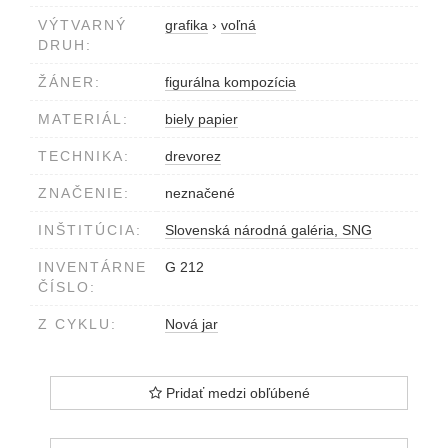
VÝTVARNÝ
grafika
›
voľná
DRUH:
ŽÁNER:
figurálna kompozícia
MATERIÁL:
biely papier
TECHNIKA:
drevorez
ZNAČENIE:
neznačené
INŠTITÚCIA:
Slovenská národná galéria, SNG
INVENTÁRNE
G 212
ČÍSLO:
Z CYKLU:
Nová jar
Pridať medzi obľúbené