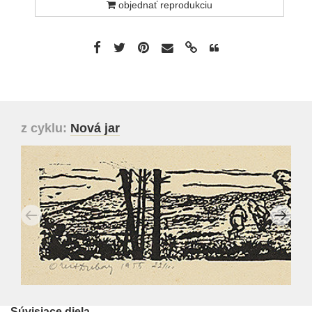
objednať reprodukciu
z cyklu:
Nová jar
Súvisiace diela