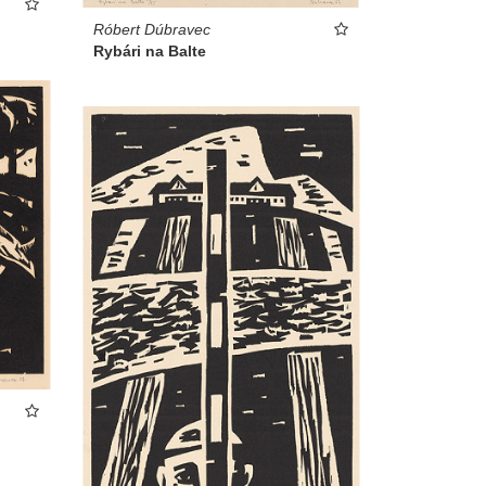
Róbert Dúbravec
Rybári na Balte