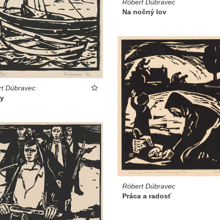
Róbert Dúbravec
Na nočný lov
t Dúbravec
y
Róbert Dúbravec
Práca a radosť