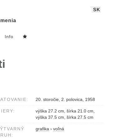
SK
menia
Info
i
ATOVANIE:
20. storočie, 2. polovica, 1958
IERY:
výška 27.2 cm, šírka 21.0 cm,
výška 37.5 cm, šírka 27.5 cm
VÝTVARNÝ
grafika
›
voľná
RUH: