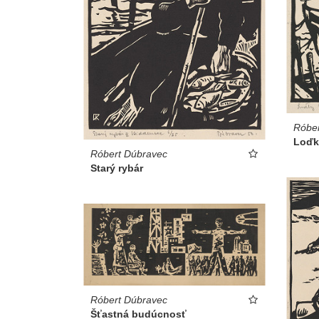
Róber
Loďk
Róbert Dúbravec
Starý rybár
Róbert Dúbravec
Šťastná budúcnosť