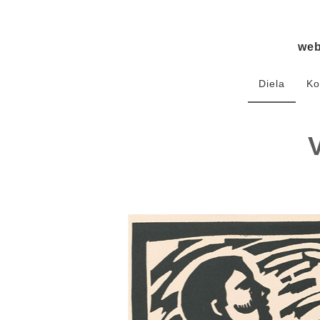
we
Diela
Ko