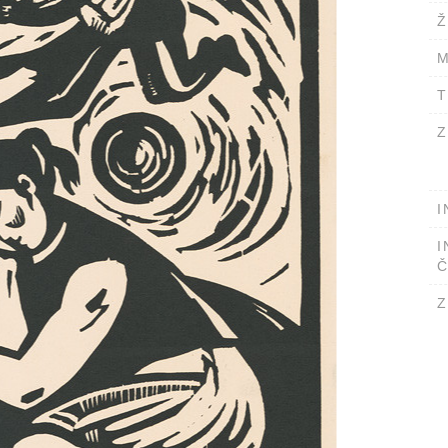
Ž
M
T
Z
I
I
Č
Z