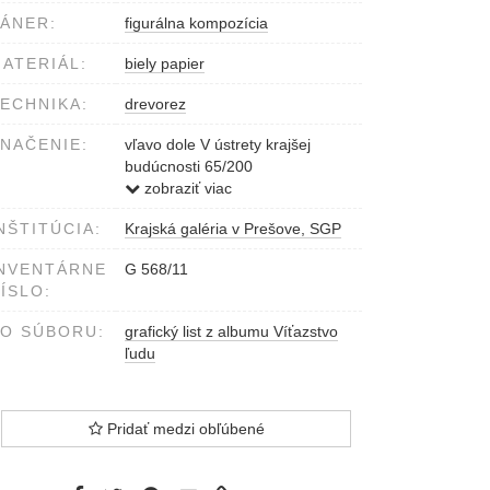
ÁNER:
figurálna kompozícia
ATERIÁL:
biely papier
ECHNIKA:
drevorez
NAČENIE:
vľavo dole V ústrety krajšej
budúcnosti 65/200
vpravo Dúbravec 58
zobraziť viac
vpravo dole v obraze DR
NŠTITÚCIA:
Krajská galéria v Prešove, SGP
NVENTÁRNE
G 568/11
ÍSLO:
O SÚBORU:
grafický list z albumu Víťazstvo
ľudu
Pridať medzi obľúbené