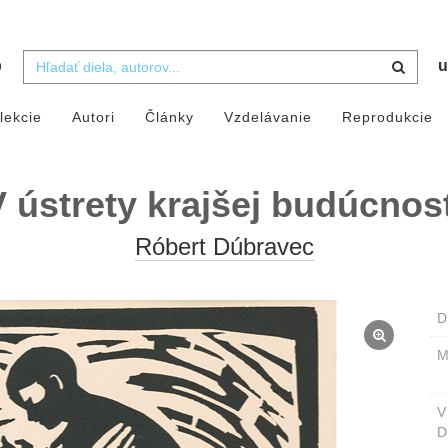
b
u
lekcie
Autori
Články
Vzdelávanie
Reprodukcie
V ústrety krajšej budúcnost
Róbert Dúbravec
D
M
D