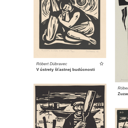
Róbert Dúbravec
V ústrety šťastnej budúcnosti
Róber
Zuzan