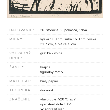
DATOVANIE:
20. storočie, 2. polovica, 1954
MIERY:
výška 11.0 cm, šírka 16.0 cm, výška
21.7 cm, šírka 30.5 cm
VÝTVARNÝ
grafika
›
voľná
DRUH:
ŽÁNER:
krajina
figurálny motív
MATERIÁL:
biely papier
TECHNIKA:
drevoryt
ZNAČENIE:
vľavo dole 7/20 'Orava'
uprostred dole 1954
vpravo dole Kráľ
zobraziť viac