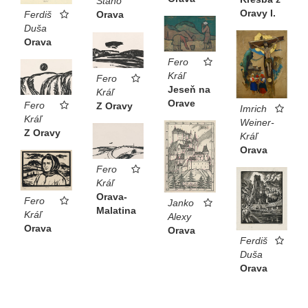
Stano
Oravy I.
Ferdiš
Orava
Duša
Orava
Fero
Kráľ
Fero
Jeseň na
Kráľ
Orave
Fero
Z Oravy
Imrich
Kráľ
Weiner-
Z Oravy
Kráľ
Orava
Fero
Kráľ
Orava-
Fero
Janko
Malatina
Kráľ
Alexy
Orava
Orava
Ferdiš
Duša
Orava