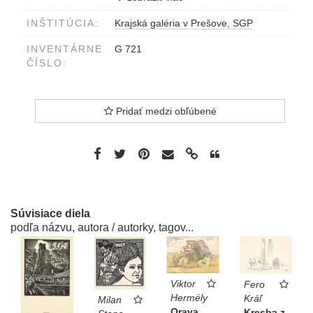
INŠTITÚCIA:
Krajská galéria v Prešove, SGP
INVENTÁRNE
G 721
ČÍSLO:
Pridať medzi obľúbené
Súvisiace diela
podľa názvu, autora / autorky, tagov...
Viktor
Fero
Hermély
Kráľ
Milan
Orava
Kresba z