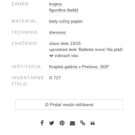
ŽÁNER:
krajina
figurálna štafáž
MATERIÁL:
biely ručný papier
TECHNIKA:
drevorez
ZNAČENIE:
vľavo dole 13/15
uprostred dole 'Baltické more'-Na pláži
vpravo dole Kráľ 55
zobraziť viac
INŠTITÚCIA:
Krajská galéria v Prešove, SGP
INVENTÁRNE
G 727
ČÍSLO:
Pridať medzi obľúbené