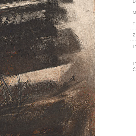
D
M
T
Z
I
I
Č