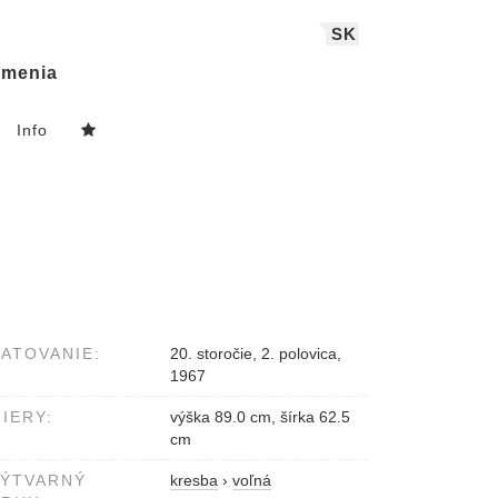
SK
menia
Info
ATOVANIE:
20. storočie, 2. polovica,
1967
IERY:
výška 89.0 cm, šírka 62.5
cm
VÝTVARNÝ
kresba
›
voľná