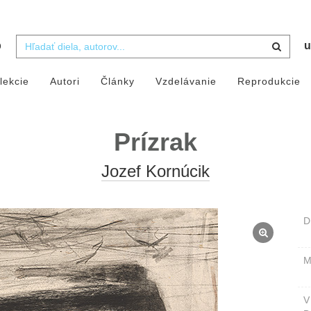
b
u
lekcie
Autori
Články
Vzdelávanie
Reprodukcie
Prízrak
Jozef Kornúcik
D
M