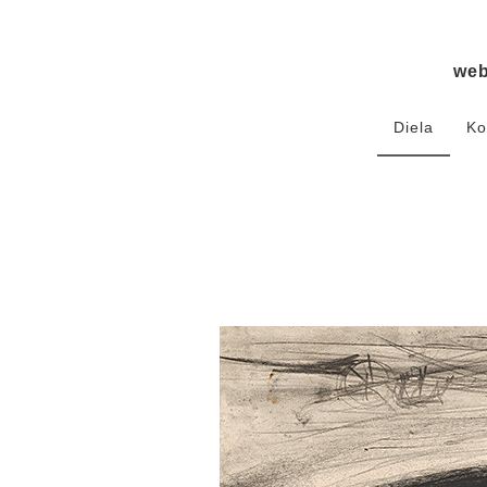
we
Diela
Ko