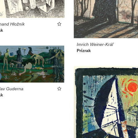
nand Hložník
ak
Imrich Weiner-Kráľ
Prízrak
lav Guderna
ak