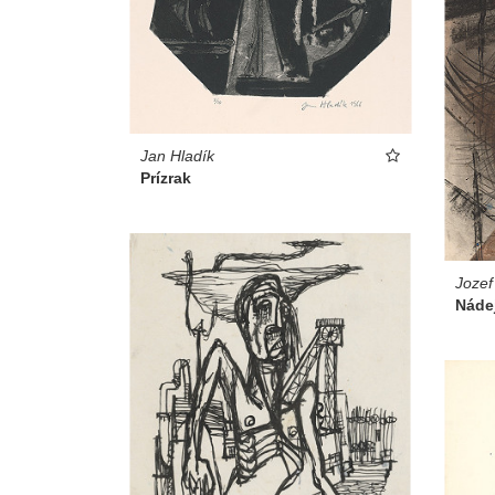
Jan Hladík
Prízrak
Jozef
Náde