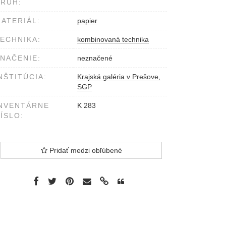
RUH:
ATERIÁL:
papier
ECHNIKA:
kombinovaná technika
NAČENIE:
neznačené
NŠTITÚCIA:
Krajská galéria v Prešove,
SGP
NVENTÁRNE
K 283
ÍSLO:
Pridať medzi obľúbené