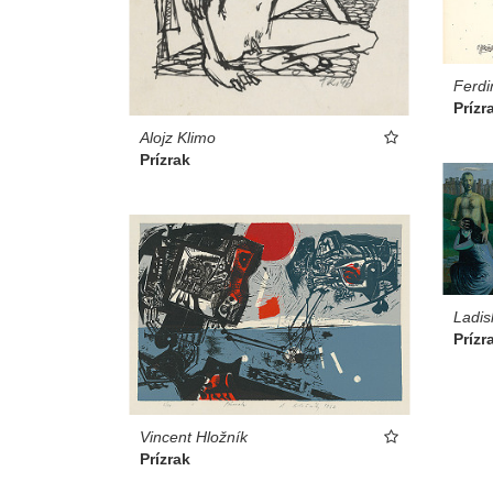
Ferdi
Prízr
Alojz Klimo
Prízrak
Ladis
Prízr
Vincent Hložník
Prízrak