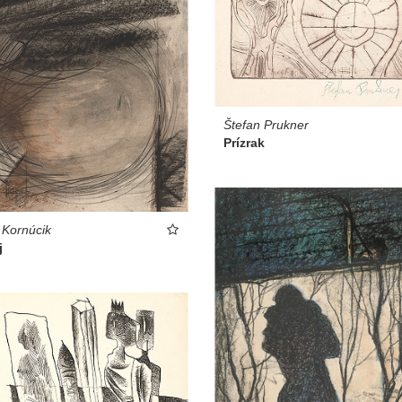
Štefan Prukner
Prízrak
 Kornúcik
j