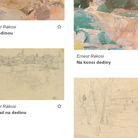
t Rákosi
edinou
Ernest Rákosi
Na konci dediny
t Rákosi
ad na dedinu