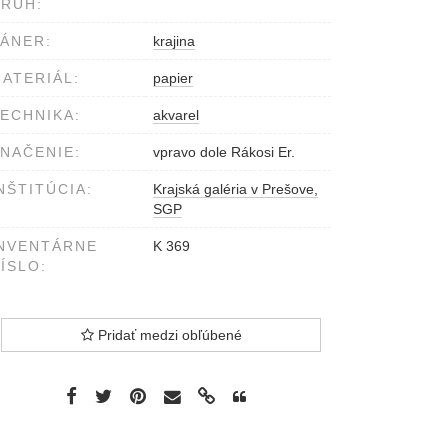
RUH:
ÁNER:
krajina
ATERIÁL:
papier
ECHNIKA:
akvarel
NAČENIE:
vpravo dole Rákosi Er.
NŠTITÚCIA:
Krajská galéria v Prešove,
SGP
NVENTÁRNE
K 369
ÍSLO:
Pridať medzi obľúbené