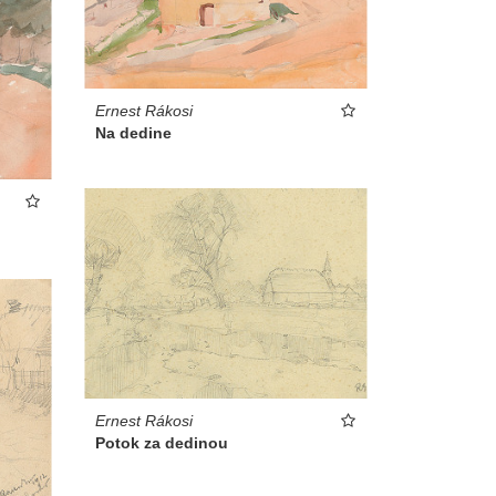
Ernest Rákosi
Na dedine
Ernest Rákosi
Potok za dedinou