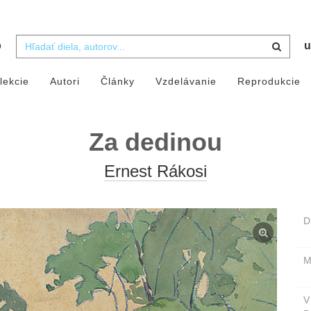
b
u
lekcie
Autori
Články
Vzdelávanie
Reprodukcie
Za dedinou
Ernest Rákosi
D
M