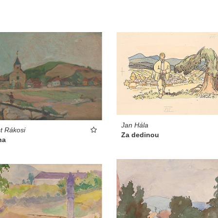
Jan Hála
t Rákosi
Za dedinou
na