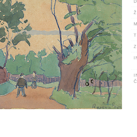
D
Ž
M
T
Z
I
I
Č