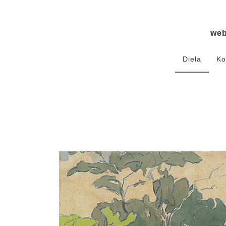
we
Diela
Ko