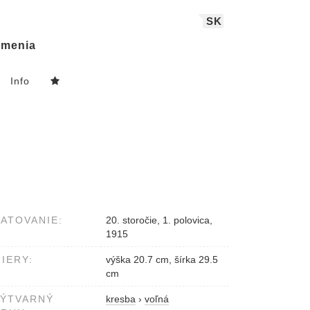
SK
menia
Info
ATOVANIE:
20. storočie, 1. polovica,
1915
IERY:
výška 20.7 cm, šírka 29.5
cm
VÝTVARNÝ
kresba
›
voľná