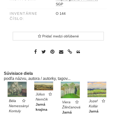
SGP
INVENTÁRNE
O 144
ČÍSLO:
Pridať medzi obľúbené
Súvisiace diela
podľa názvu, autora / autorky, tagov...
Július
Nemčík
Béla
Jozef
Viera
Jarná
Nemessányi
Kollár
Žilinčanová
krajina
Kontuly
Jarná
Jarná