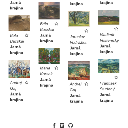
Jarná
krajina
krajina
krajina
Béla
Bacskai
Vladimír
Jarná
Béla
Jaroslav
Vestenický
krajina
Bacskai
Vodrážka
Jarná
Jarná
Jarná
krajina
krajina
krajina
Maria
Korsak
Jarná
Andrej
František
Andrej
krajina
Gaj
Studený
Gaj
Jarná
Jarná
Jarná
krajina
krajina
krajina