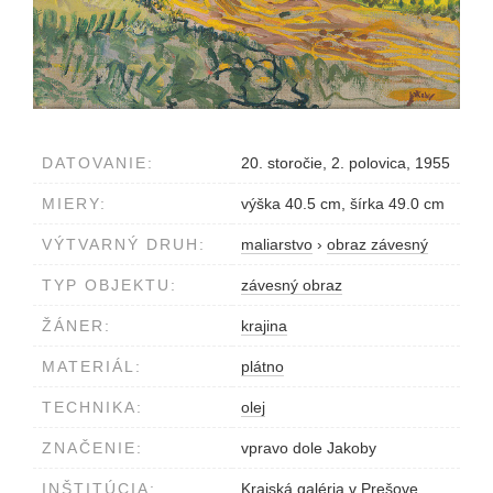
DATOVANIE:
20. storočie, 2. polovica, 1955
MIERY:
výška 40.5 cm, šírka 49.0 cm
VÝTVARNÝ DRUH:
maliarstvo
›
obraz závesný
TYP OBJEKTU:
závesný obraz
ŽÁNER:
krajina
MATERIÁL:
plátno
TECHNIKA:
olej
ZNAČENIE:
vpravo dole Jakoby
INŠTITÚCIA:
Krajská galéria v Prešove,