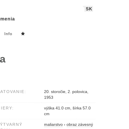
SK
menia
Info
ňa
ATOVANIE:
20. storočie, 2. polovica,
1953
IERY:
výška 41.0 cm, šírka 57.0
cm
VÝTVARNÝ
maliarstvo
›
obraz závesný