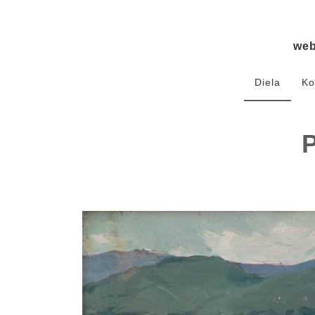
we
Diela
Ko
P