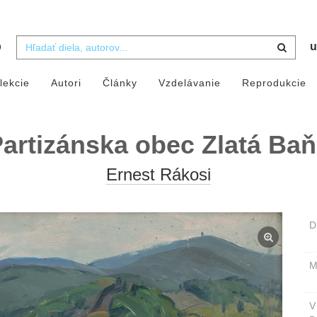
b
u
lekcie
Autori
Články
Vzdelávanie
Reprodukcie
artizánska obec Zlatá Ba
Ernest Rákosi
D
M