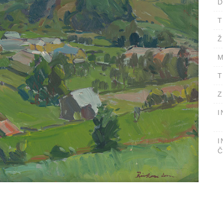
D
T
Ž
M
T
Z
I
I
Č