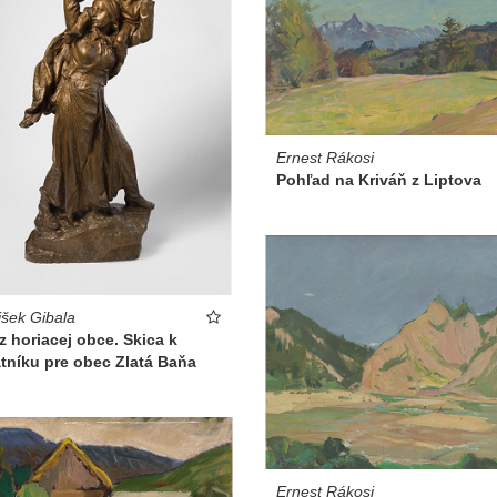
Ernest Rákosi
Pohľad na Kriváň z Liptova
išek Gibala
z horiacej obce. Skica k
tníku pre obec Zlatá Baňa
Ernest Rákosi