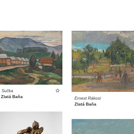
n Sučka
 Zlatá Baňa
Ernest Rákosi
Zlatá Baňa