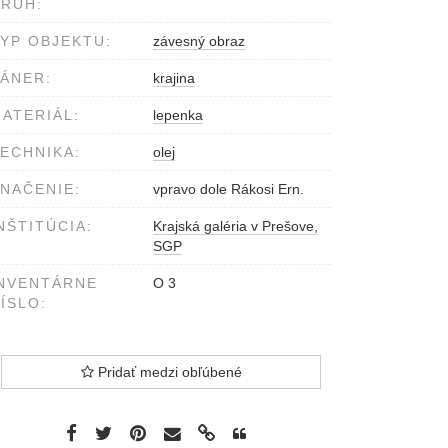
RUH:
YP OBJEKTU:
závesný obraz
ÁNER:
krajina
ATERIÁL:
lepenka
ECHNIKA:
olej
NAČENIE:
vpravo dole Rákosi Ern.
NŠTITÚCIA:
Krajská galéria v Prešove,
SGP
NVENTÁRNE
O 3
ÍSLO:
Pridať medzi obľúbené