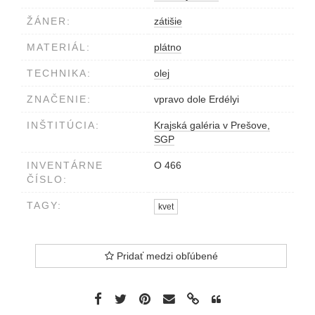
ŽÁNER:
zátišie
MATERIÁL:
plátno
TECHNIKA:
olej
ZNAČENIE:
vpravo dole Erdélyi
INŠTITÚCIA:
Krajská galéria v Prešove,
SGP
INVENTÁRNE
O 466
ČÍSLO:
TAGY:
kvet
Pridať medzi obľúbené