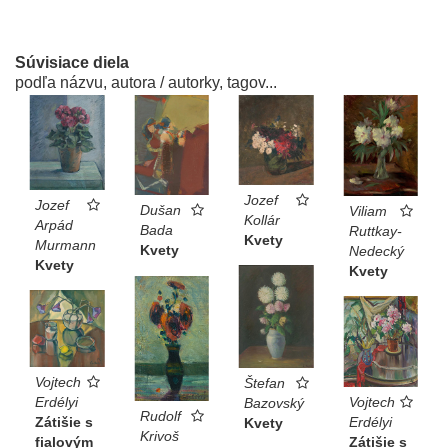
Súvisiace diela
podľa názvu, autora / autorky, tagov...
Jozef
Jozef
Dušan
Viliam
Kollár
Arpád
Bada
Ruttkay-
Kvety
Murmann
Kvety
Nedecký
Kvety
Kvety
Vojtech
Štefan
Erdélyi
Vojtech
Bazovský
Rudolf
Zátišie s
Erdélyi
Kvety
Krivoš
fialovým
Zátišie s