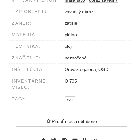
VÝTVARNÝ DRUH:
maliarstvo
›
obraz závesný
TYP OBJEKTU:
závesný obraz
ŽÁNER:
zátišie
MATERIÁL:
plátno
TECHNIKA:
olej
ZNAČENIE:
neznačené
INŠTITÚCIA:
Oravská galéria, OGD
INVENTÁRNE
O 705
ČÍSLO:
TAGY:
kvet
Pridať medzi obľúbené