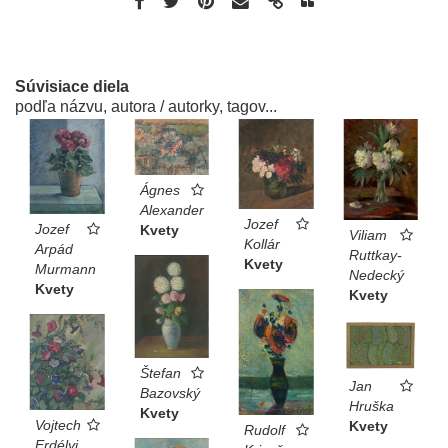
Súvisiace diela
podľa názvu, autora / autorky, tagov...
Ágnes
Alexander
Jozef
Jozef
Kvety
Viliam
Kollár
Arpád
Ruttkay-
Kvety
Murmann
Nedecký
Kvety
Kvety
Štefan
Jan
Bazovský
Hruška
Kvety
Vojtech
Kvety
Rudolf
Erdélyi