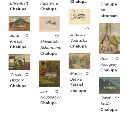
Chalupa
Ehrenhaft
Pucherna
Chalupa
Chalupa
Chalupa
so
stromami
Jaroslav
Juraj
Vodrážka
Kresila
Maximilián
Chalupa
Chalupa
Schurmann
Chalupa
Zolo
Palugyay
Chalupa
Martin
Vincent
Benka
Hložník
Zelená
Chalupa
chalupa
Jan
Novopacký
Jozef
Chalupa
Kollár
Chalupa