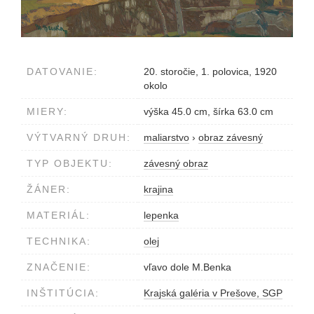
DATOVANIE:
20. storočie, 1. polovica, 1920
okolo
MIERY:
výška 45.0 cm, šírka 63.0 cm
VÝTVARNÝ DRUH:
maliarstvo
›
obraz závesný
TYP OBJEKTU:
závesný obraz
ŽÁNER:
krajina
MATERIÁL:
lepenka
TECHNIKA:
olej
ZNAČENIE:
vľavo dole M.Benka
INŠTITÚCIA:
Krajská galéria v Prešove, SGP