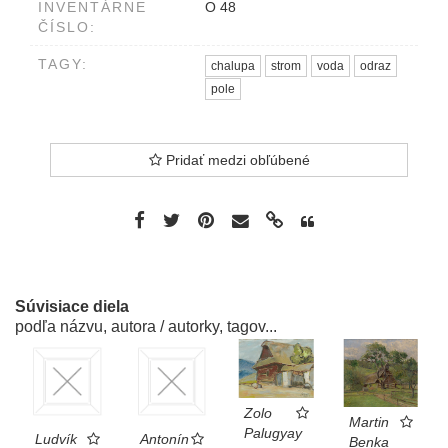
INVENTÁRNE
O 48
ČÍSLO:
TAGY:
chalupa
strom
voda
odraz
pole
Pridať medzi obľúbené
Súvisiace diela
podľa názvu, autora / autorky, tagov...
Zolo
Martin
Palugyay
Ludvík
Antonín
Benka