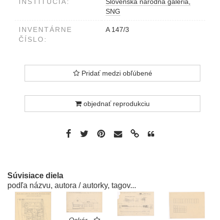
INŠTITÚCIA:
Slovenská národná galéria,
SNG
INVENTÁRNE
A 147/3
ČÍSLO:
Pridať medzi obľúbené
objednať reprodukciu
Súvisiace diela
podľa názvu, autora / autorky, tagov...
Oskár