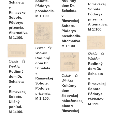
Rodinný
Sobote.
Schaleta
Rimavskej
dom Dr.
Pôdorys
v
Sobote.
Schaleta
poschodia.
Rimavskej
Pôdorys
v
M 1:100.
Sobote.
prízemia.
Rimavskej
Pôdorys
Alternatíva.
Sobote.
prízemia.
M 1:100.
Pôdorys
Alternatíva.
poschodia.
M 1:100.
Alternatíva.
M 1:100.
Oskár
Winkler
Oskár
Rodinný
Winkler
Oskár
dom Dr.
Rodinný
Winkler
Schaleta
dom Dr.
Rodinný
v
Schaleta
Oskár
dom Dr.
Rimavskej
v
Winkler
Schaleta
Sobote.
Rimavskej
Kultúrny
v
Pôdorys
Sobote.
dom
Rimavskej
prízemia.
Pôdorys
židovskej
Sobote.
M 1:100.
základov.
náboženskej
Uličný
M 1:50.
obce v
pohľad.
Rimavskej
M 1:100.