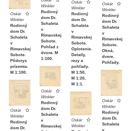
Oskár
Oskár
Winkler
Winkler
Winkler
Rodinný
Rodinný
Oskár
Rodinný
dom Dr.
dom Dr.
Winkler
dom Dr.
Schaleta
Schaleta
Rodinný
Schaleta
v
v
dom Dr.
v
Rimavskej
Rimavskej
Schaleta
Rimavskej
Sobote.
Sobote.
v
Sobote.
Pohľad z
Oplotenie.
Rimavskej
Okná,
dvora. M
Detaily,
Sobote.
dvere.
1:100.
rezy a
Pôdorys
Pohľady.
pohľady.
prízemia.
M 1:50,
M 1:100.
M 1:20,
M 1:1.
Oskár
Winkler
Oskár
Rodinný
Winkler
dom Dr.
Oskár
Rodinný
Schaleta
Winkler
dom Dr.
Oskár
v
Rodinný
Schaleta
Winkler
Rimavskej
dom Dr.
v