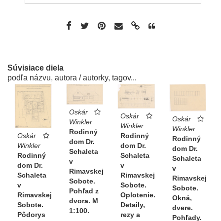
Súvisiace diela
podľa názvu, autora / autorky, tagov...
Oskár
Oskár
Oskár
Winkler
Winkler
Winkler
Rodinný
Rodinný
Oskár
Rodinný
dom Dr.
dom Dr.
Winkler
dom Dr.
Schaleta
Schaleta
Rodinný
Schaleta
v
v
dom Dr.
v
Rimavskej
Rimavskej
Schaleta
Rimavskej
Sobote.
Sobote.
v
Sobote.
Pohľad z
Oplotenie.
Rimavskej
Okná,
dvora. M
Detaily,
Sobote.
dvere.
1:100.
rezy a
Pôdorys
Pohľady.