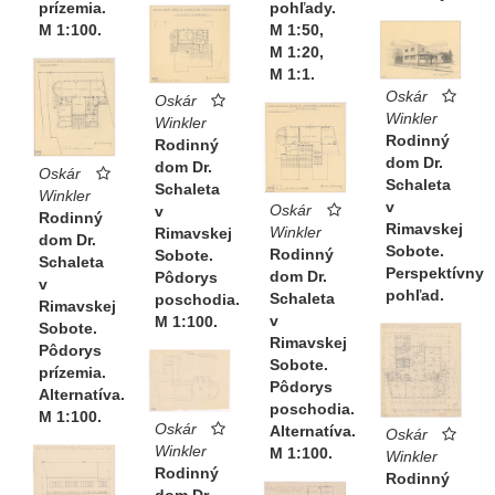
pohľady.
prízemia.
M 1:50,
M 1:100.
M 1:20,
M 1:1.
Oskár
Oskár
Winkler
Winkler
Rodinný
Rodinný
dom Dr.
dom Dr.
Oskár
Schaleta
Schaleta
Winkler
v
Oskár
v
Rodinný
Rimavskej
Winkler
Rimavskej
dom Dr.
Sobote.
Rodinný
Sobote.
Schaleta
Perspektívny
dom Dr.
Pôdorys
v
pohľad.
Schaleta
poschodia.
Rimavskej
v
M 1:100.
Sobote.
Rimavskej
Pôdorys
Sobote.
prízemia.
Pôdorys
Alternatíva.
poschodia.
M 1:100.
Oskár
Alternatíva.
Oskár
Winkler
M 1:100.
Winkler
Rodinný
Rodinný
dom Dr.