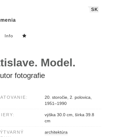
SK
menia
Info
islave. Model.
utor fotografie
ATOVANIE:
20. storočie, 2. polovica,
1951–1990
IERY:
výška 30.0 cm, šírka 39.8
cm
VÝTVARNÝ
architektúra