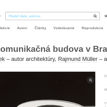
b
u
lekcie
Autori
Články
Vzdelávanie
Reprodukcie
komunikačná budova v Brat
ek
– autor architektúry,
Rajmund Müller
– a
D
M