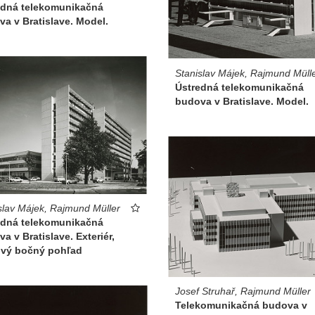
edná telekomunikačná
a v Bratislave. Model.
Stanislav Májek, Rajmund Müll
Ústredná telekomunikačná
budova v Bratislave. Model.
slav Májek, Rajmund Müller
edná telekomunikačná
a v Bratislave. Exteriér,
ový bočný pohľad
Josef Struhař, Rajmund Müller
Telekomunikačná budova v