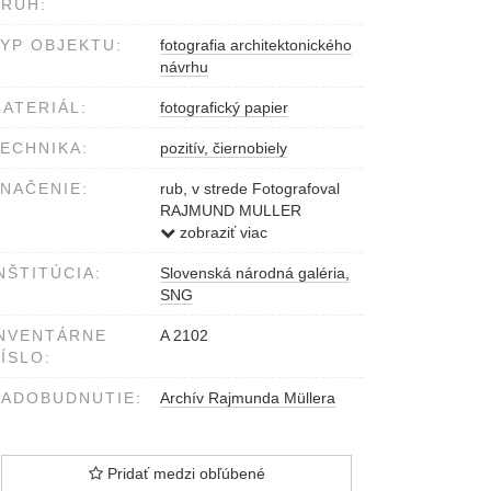
RUH:
YP OBJEKTU:
fotografia architektonického
návrhu
ATERIÁL:
fotografický papier
ECHNIKA:
pozitív, čiernobiely
NAČENIE:
rub, v strede Fotografoval
RAJMUND MULLER
Jánošíková č.19 pošta
zobraziť viac
Nové Košariská
NŠTITÚCIA:
Slovenská národná galéria,
pečiatka
SNG
NVENTÁRNE
A 2102
ÍSLO:
ADOBUDNUTIE:
Archív Rajmunda Müllera
Pridať medzi obľúbené