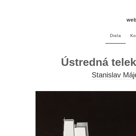
we
Diela
Ko
Ústredná tele
Stanislav Máj