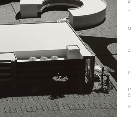
D
T
M
T
Z
I
I
Č
N