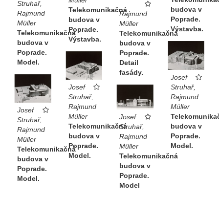
Struhař,
budova v
Telekomunikačná
Rajmund
Rajmund
Poprade.
budova v
Müller
Müller
Výstavba.
Poprade.
Telekomunikačná
Telekomunikačná
Výstavba.
budova v
budova v
Poprade.
Poprade.
Model.
Detail
fasády.
Josef
Struhař,
Josef
Rajmund
Struhař,
Müller
Rajmund
Josef
Telekomunika
Müller
Josef
Struhař,
budova v
Telekomunikačná
Struhař,
Rajmund
Poprade.
budova v
Rajmund
Müller
Model.
Poprade.
Müller
Telekomunikačná
Model.
Telekomunikačná
budova v
budova v
Poprade.
Poprade.
Model.
Model