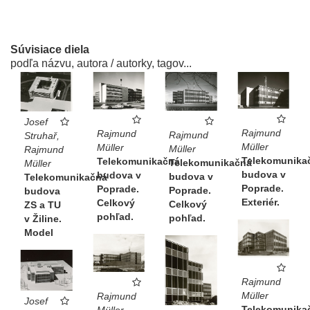
Súvisiace diela
podľa názvu, autora / autorky, tagov...
Josef
Rajmund
Rajmund
Rajmund
Struhař,
Müller
Müller
Müller
Rajmund
Telekomunika
Telekomunikačná
Telekomunikačná
Müller
budova v
budova v
budova v
Telekomunikačná
Poprade.
Poprade.
Poprade.
budova
Exteriér.
Celkový
Celkový
ZS a TU
pohľad.
pohľad.
v Žiline.
Model
Rajmund
Müller
Rajmund
Josef
Telekomunika
Müller