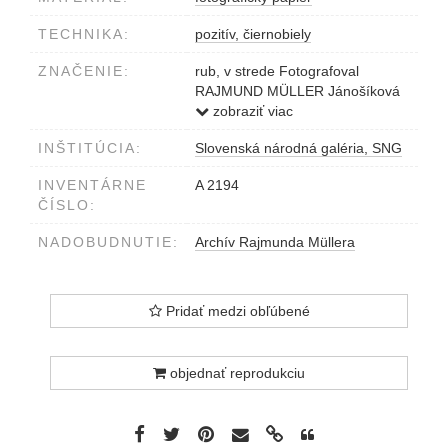
TECHNIKA:
pozitív, čiernobiely
ZNAČENIE:
rub, v strede Fotografoval
RAJMUND MÜLLER Jánošíková
č. 19 pošta Nové Košariská
zobraziť viac
pečiatka
INŠTITÚCIA:
Slovenská národná galéria, SNG
INVENTÁRNE
A 2194
ČÍSLO:
NADOBUDNUTIE:
Archív Rajmunda Müllera
Pridať medzi obľúbené
objednať reprodukciu