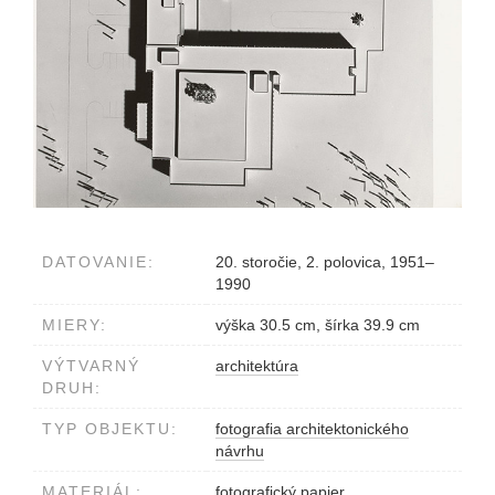
DATOVANIE:
20. storočie, 2. polovica, 1951–
1990
MIERY:
výška 30.5 cm, šírka 39.9 cm
VÝTVARNÝ
architektúra
DRUH:
TYP OBJEKTU:
fotografia architektonického
návrhu
MATERIÁL:
fotografický papier