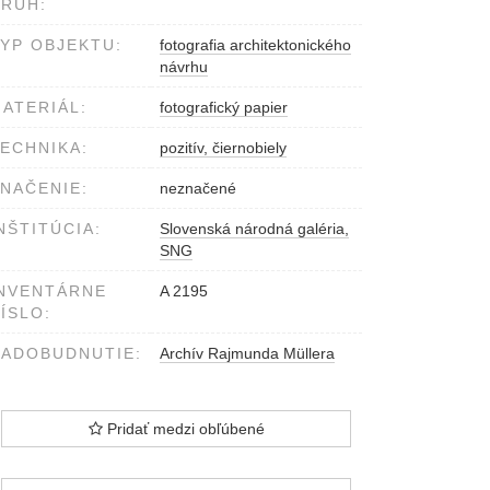
RUH:
YP OBJEKTU:
fotografia architektonického
návrhu
ATERIÁL:
fotografický papier
ECHNIKA:
pozitív, čiernobiely
NAČENIE:
neznačené
NŠTITÚCIA:
Slovenská národná galéria,
SNG
NVENTÁRNE
A 2195
ÍSLO:
ADOBUDNUTIE:
Archív Rajmunda Müllera
Pridať medzi obľúbené