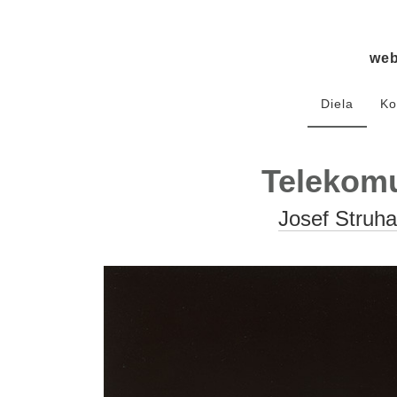
we
Diela
Ko
Telekomu
Josef Struha