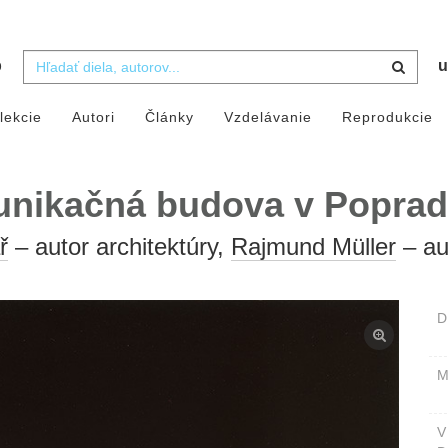
b
u
lekcie
Autori
Články
Vzdelávanie
Reprodukcie
nikačná budova v Poprad
ř
– autor architektúry,
Rajmund Müller
– aut
D
M