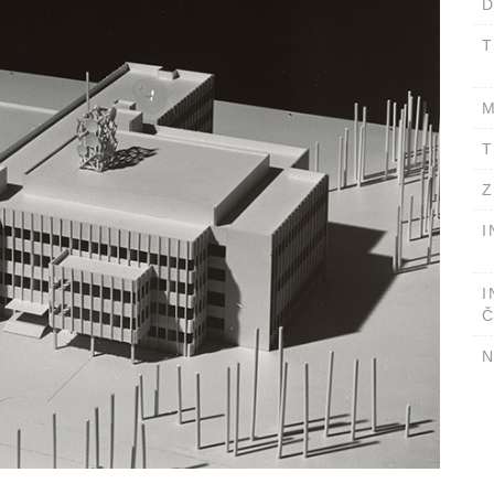
D
T
M
T
Z
I
I
Č
N