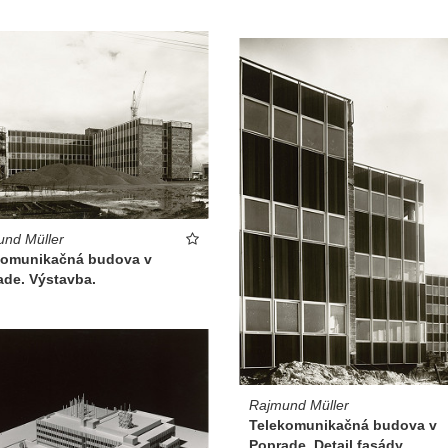
nd Müller
komunikačná budova v
ade. Výstavba.
Rajmund Müller
Telekomunikačná budova v
Poprade. Detail fasády.