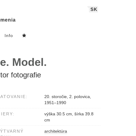
SK
menia
Info
e. Model.
or fotografie
ATOVANIE:
20. storočie, 2. polovica,
1951–1990
IERY:
výška 30.5 cm, šírka 39.8
cm
VÝTVARNÝ
architektúra