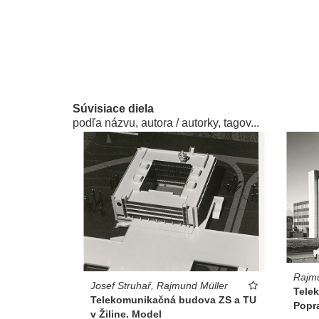
Súvisiace diela
podľa názvu, autora / autorky, tagov...
Rajmu
Josef Struhař, Rajmund Müller
Tele
Telekomunikačná budova ZS a TU
Popr
v Žiline. Model