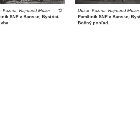
n Kuzma, Rajmund Müller
Dušan Kuzma, Rajmund Müller
ník SNP v Banskej Bystrici.
Pamätník SNP v Banskej Bystr
avba.
Bočný pohľad.