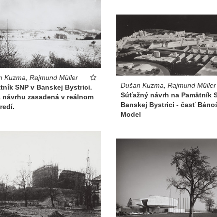
n Kuzma, Rajmund Müller
Dušan Kuzma, Rajmund Müller
ník SNP v Banskej Bystrici.
Súťažný návrh na Pamätník 
a návrhu zasadená v reálnom
Banskej Bystrici - časť Báno
redí.
Model