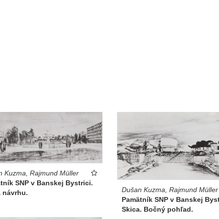
n Kuzma, Rajmund Müller
ník SNP v Banskej Bystrici.
Dušan Kuzma, Rajmund Müller
 návrhu.
Pamätník SNP v Banskej Bystr
Skica. Bočný pohľad.