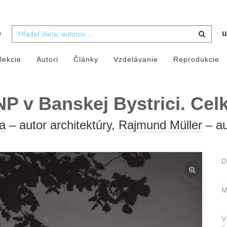
b
u
lekcie
Autori
Články
Vzdelávanie
Reprodukcie
P v Banskej Bystrici. Cel
a
– autor architektúry,
Rajmund Müller
– au
D
M