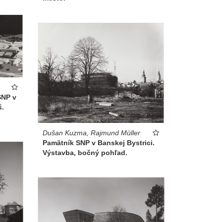
SNP v
š.
Dušan Kuzma, Rajmund Müller
Pamätník SNP v Banskej Bystrici.
Výstavba, bočný pohľad.