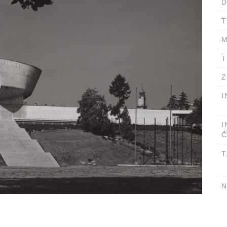
D
T
M
T
Z
I
I
Č
T
N