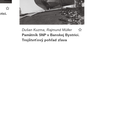
ici.
Dušan Kuzma, Rajmund Müller
Pamätník SNP v Banskej Bystrici.
Trojštvrťový pohľad zľava