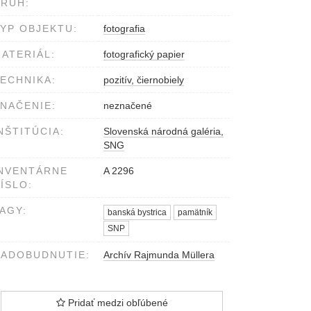
RUH:
YP OBJEKTU:
fotografia
ATERIÁL:
fotografický papier
ECHNIKA:
pozitív, čiernobiely
NAČENIE:
neznačené
NŠTITÚCIA:
Slovenská národná galéria,
SNG
NVENTÁRNE
A 2296
ÍSLO:
AGY:
banská bystrica
pamätník
SNP
ADOBUDNUTIE:
Archív Rajmunda Müllera
Pridať medzi obľúbené