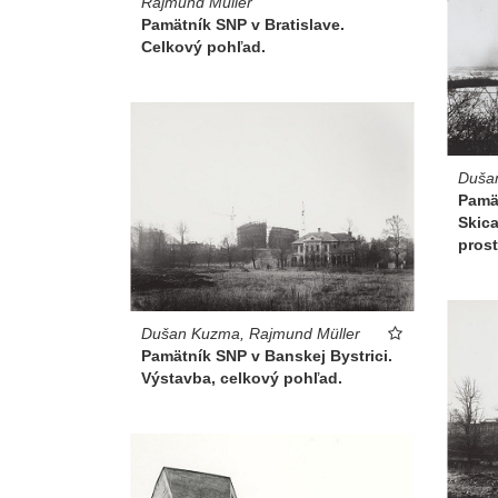
Rajmund Müller
Pamätník SNP v Bratislave.
Celkový pohľad.
Duša
Pamät
Skic
prost
Dušan Kuzma, Rajmund Müller
Pamätník SNP v Banskej Bystrici.
Výstavba, celkový pohľad.