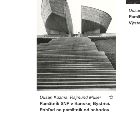
Duša
Pamät
Výst
Dušan Kuzma, Rajmund Müller
Pamätník SNP v Banskej Bystrici.
Pohľad na pamätník od schodov