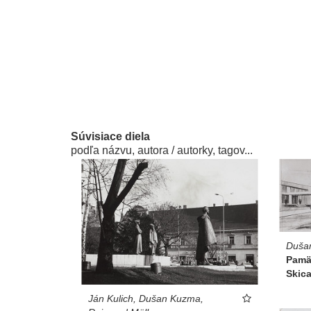
Súvisiace diela
podľa názvu, autora / autorky, tagov...
Duša
Pamät
Skica
Ján Kulich, Dušan Kuzma,