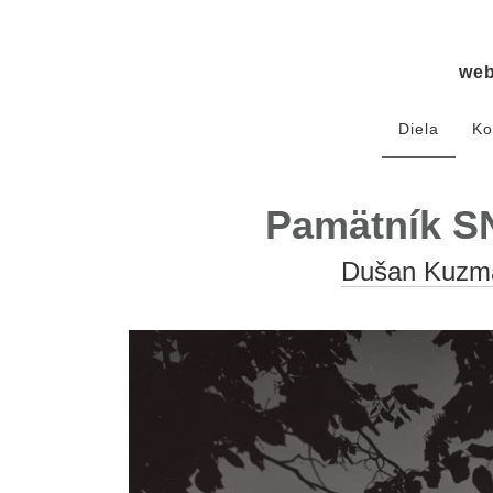
we
Diela
Ko
Pamätník SN
Dušan Kuzm