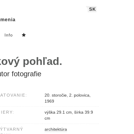
SK
menia
Info
kový pohľad.
tor fotografie
ATOVANIE:
20. storočie, 2. polovica,
1969
IERY:
výška 29.1 cm, šírka 39.9
cm
VÝTVARNÝ
architektúra