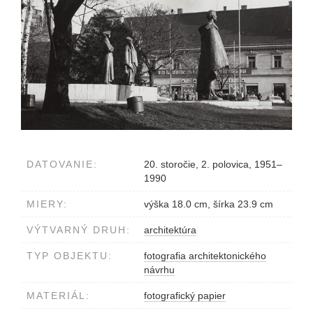
DATOVANIE:
20. storočie, 2. polovica, 1951–
1990
MIERY:
výška 18.0 cm, šírka 23.9 cm
VÝTVARNÝ DRUH:
architektúra
TYP OBJEKTU:
fotografia architektonického
návrhu
MATERIÁL:
fotografický papier