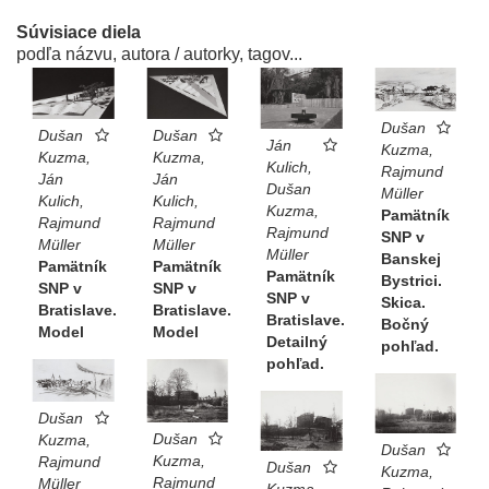
Súvisiace diela
podľa názvu, autora / autorky, tagov...
Dušan
Dušan
Dušan
Ján
Kuzma,
Kuzma,
Kuzma,
Kulich,
Rajmund
Ján
Ján
Dušan
Müller
Kulich,
Kulich,
Kuzma,
Pamätník
Rajmund
Rajmund
Rajmund
SNP v
Müller
Müller
Müller
Banskej
Pamätník
Pamätník
Pamätník
Bystrici.
SNP v
SNP v
SNP v
Skica.
Bratislave.
Bratislave.
Bratislave.
Bočný
Model
Model
Detailný
pohľad.
pohľad.
Dušan
Dušan
Kuzma,
Dušan
Kuzma,
Rajmund
Dušan
Kuzma,
Rajmund
Müller