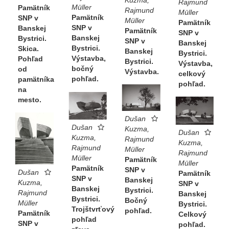
Kuzma,
Rajmund
Müller
Pamätník
Rajmund
Müller
Pamätník
SNP v
Müller
Pamätník
SNP v
Banskej
Pamätník
SNP v
Banskej
Bystrici.
SNP v
Banskej
Bystrici.
Skica.
Banskej
Bystrici.
Výstavba,
Pohľad
Bystrici.
Výstavba,
bočný
od
Výstavba.
celkový
pohľad.
pamätníka
pohľad.
na
mesto.
Dušan
Dušan
Kuzma,
Dušan
Kuzma,
Rajmund
Kuzma,
Rajmund
Müller
Rajmund
Müller
Pamätník
Müller
Pamätník
SNP v
Dušan
Pamätník
SNP v
Banskej
Kuzma,
SNP v
Banskej
Bystrici.
Rajmund
Banskej
Bystrici.
Bočný
Müller
Bystrici.
Trojštvrťový
pohľad.
Pamätník
Celkový
pohľad
SNP v
pohľad.