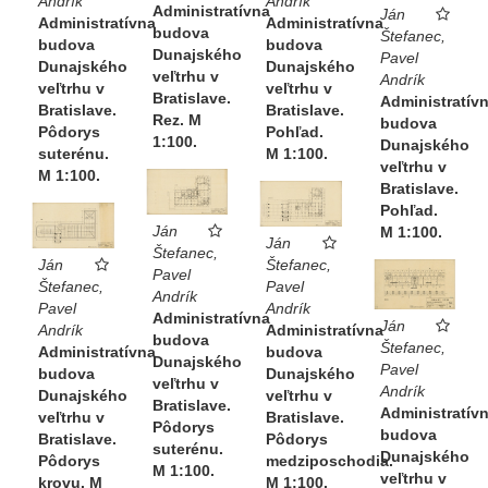
Andrík
Andrík
Administratívna
Ján
Administratívna
Administratívna
budova
Štefanec,
budova
budova
Dunajského
Pavel
Dunajského
Dunajského
veľtrhu v
Andrík
veľtrhu v
veľtrhu v
Bratislave.
Administratív
Bratislave.
Bratislave.
Rez. M
budova
Pohľad.
Pôdorys
1:100.
Dunajského
M 1:100.
suterénu.
veľtrhu v
M 1:100.
Bratislave.
Pohľad.
Ján
M 1:100.
Ján
Štefanec,
Štefanec,
Ján
Pavel
Pavel
Štefanec,
Andrík
Andrík
Pavel
Administratívna
Ján
Administratívna
Andrík
budova
Štefanec,
budova
Administratívna
Dunajského
Pavel
Dunajského
budova
veľtrhu v
Andrík
veľtrhu v
Dunajského
Bratislave.
Administratív
Bratislave.
veľtrhu v
Pôdorys
budova
Pôdorys
Bratislave.
suterénu.
Dunajského
medziposchodia.
Pôdorys
M 1:100.
veľtrhu v
M 1:100.
krovu. M