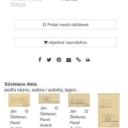
ČÍSLO:
Pridať medzi obľúbené
objednať reprodukciu
Súvisiace diela
podľa názvu, autora / autorky, tagov...
Ján
Ján
Ján
Štefanec,
Štefanec,
Štefanec,
Pavel
Pavel
Pavel
Andrík