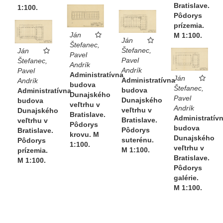
Bratislave.
1:100.
Pôdorys
prízemia.
Ján
M 1:100.
Ján
Štefanec,
Štefanec,
Ján
Pavel
Pavel
Štefanec,
Andrík
Andrík
Pavel
Administratívna
Ján
Administratívna
Andrík
budova
Štefanec,
budova
Administratívna
Dunajského
Pavel
Dunajského
budova
veľtrhu v
Andrík
veľtrhu v
Dunajského
Bratislave.
Administratív
Bratislave.
veľtrhu v
Pôdorys
budova
Pôdorys
Bratislave.
krovu. M
Dunajského
suterénu.
Pôdorys
1:100.
veľtrhu v
M 1:100.
prízemia.
Bratislave.
M 1:100.
Pôdorys
galérie.
M 1:100.