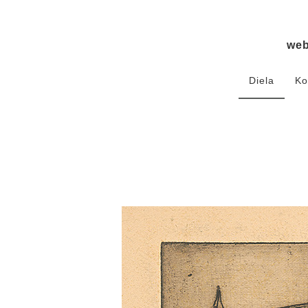
we
Diela
Ko