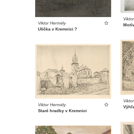
Vikto
Viktor Hermély
Motí
Ulička v Kremnici ?
Vikto
Viktor Hermély
Výhľ
Staré hradby v Kremnici