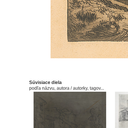
Súvisiace diela
podľa názvu, autora / autorky, tagov...