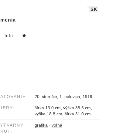
SK
menia
Info
ATOVANIE:
20. storočie, 1. polovica, 1919
IERY:
šírka 13.0 cm, výška 38.5 cm,
výška 18.8 cm, šírka 31.0 cm
VÝTVARNÝ
grafika
›
voľná
RUH: