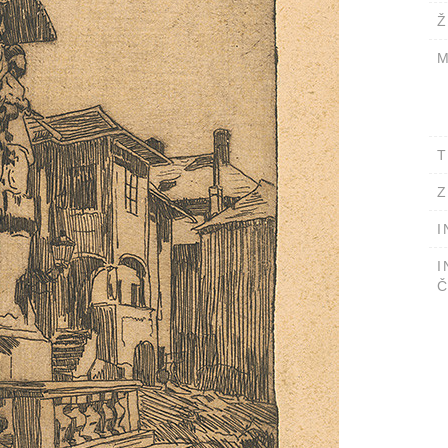
Ž
M
T
Z
I
I
Č