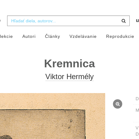
b
u
lekcie
Autori
Články
Vzdelávanie
Reprodukcie
Kremnica
Viktor Hermély
D
M
D