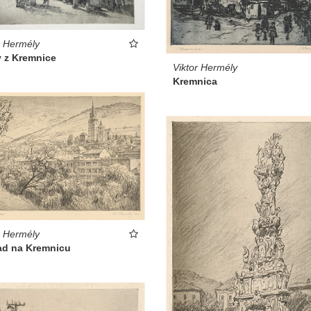
r Hermély
v z Kremnice
Viktor Hermély
Kremnica
r Hermély
ad na Kremnicu