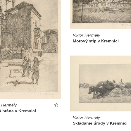
Viktor Hermély
Morový stĺp v Kremnici
r Hermély
á brána v Kremnici
Viktor Hermély
Skladanie úrody v Kremnici