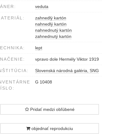
ÁNER:
veduta
ATERIÁL:
zahnedlý kartón
nahnedlý kartón
nahnednutý kartón
zahnednutý kartón
ECHNIKA:
lept
NAČENIE:
vpravo dole Hermély Viktor 1919
NŠTITÚCIA:
Slovenská národná galéria, SNG
NVENTÁRNE
G 10408
ÍSLO:
Pridať medzi obľúbené
objednať reprodukciu