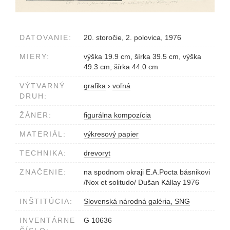
DATOVANIE:
20. storočie, 2. polovica, 1976
MIERY:
výška 19.9 cm, šírka 39.5 cm, výška
49.3 cm, šírka 44.0 cm
VÝTVARNÝ
grafika
›
voľná
DRUH:
ŽÁNER:
figurálna kompozícia
MATERIÁL:
výkresový papier
TECHNIKA:
drevoryt
ZNAČENIE:
na spodnom okraji E.A.Pocta básnikovi
/Nox et solitudo/ Dušan Kállay 1976
INŠTITÚCIA:
Slovenská národná galéria, SNG
INVENTÁRNE
G 10636