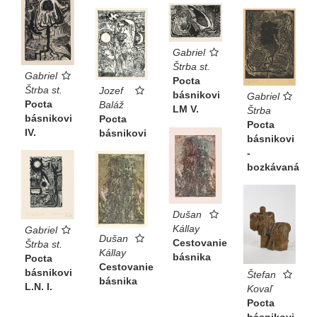
Gabriel
Štrba st.
Gabriel
Pocta
Štrba st.
Jozef
básnikovi
Gabriel
Pocta
Baláž
LM V.
Štrba
básnikovi
Pocta
Pocta
IV.
básnikovi
básnikovi
-
bozkávaná
Dušan
Kállay
Gabriel
Dušan
Cestovanie
Štrba st.
Kállay
básnika
Pocta
Cestovanie
básnikovi
Štefan
básnika
L.N. I.
Kovaľ
Pocta
básnikovi