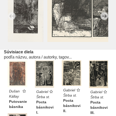
Súvisiace diela
podľa názvu, autora / autorky, tagov...
Gabriel
Dušan
Gabriel
Gabriel
Štrba st.
Kállay
Štrba st.
Štrba st.
Pocta
Putovanie
Pocta
Pocta
básnikovi
básnika
básnikovi
básnikovi
II.
I.
III.