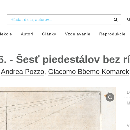
b
u
lekcie
Autori
Články
Vzdelávanie
Reprodukcie
6. - Šesť piedestálov bez 
Andrea Pozzo
,
Giacomo Böemo Komarek
D
M