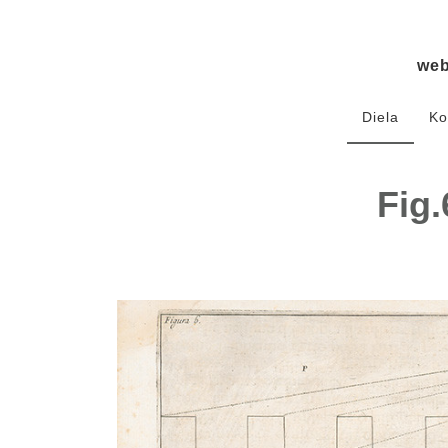
we
Diela
Ko
Fig.