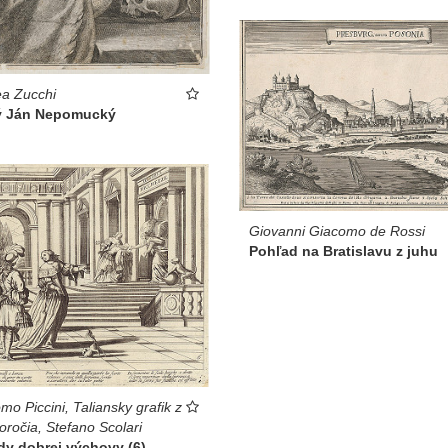
a Zucchi
ý Ján Nepomucký
Giovanni Giacomo de Rossi
Pohľad na Bratislavu z juhu
mo Piccini, Taliansky grafik z
toročia, Stefano Scolari
dy dobrej výchovy (6)