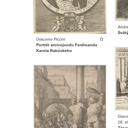
Andre
Svät
Giacomo Piccini
Portrét arcivojvodu Ferdinanda
Karola Rakúskeho
Giaco
18. s
Zása