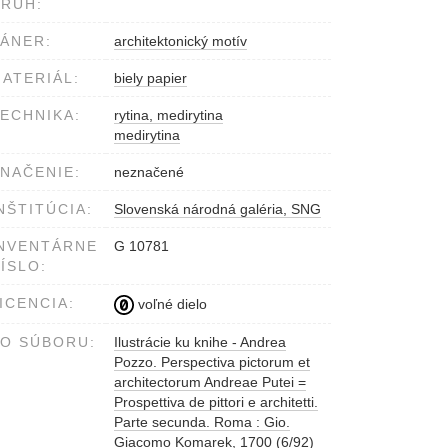
RUH:
ÁNER:
architektonický motív
ATERIÁL:
biely papier
ECHNIKA:
rytina, medirytina
medirytina
NAČENIE:
neznačené
NŠTITÚCIA:
Slovenská národná galéria, SNG
NVENTÁRNE
G 10781
ÍSLO:
ICENCIA:
voľné dielo
O SÚBORU:
Ilustrácie ku knihe - Andrea
Pozzo. Perspectiva pictorum et
architectorum Andreae Putei =
Prospettiva de pittori e architetti.
Parte secunda. Roma : Gio.
Giacomo Komarek, 1700
(6/92)