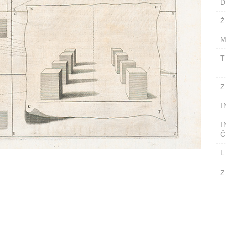
D
Ž
M
T
Z
I
I
Č
L
Z