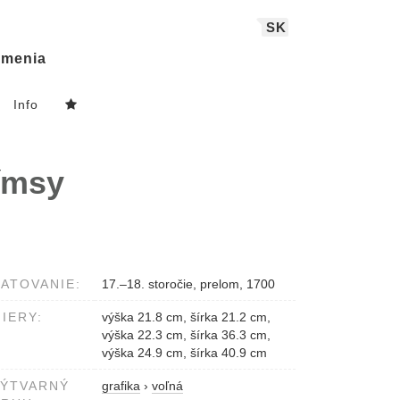
SK
menia
Info
rímsy
ATOVANIE:
17.–18. storočie, prelom, 1700
IERY:
výška 21.8 cm, šírka 21.2 cm,
výška 22.3 cm, šírka 36.3 cm,
výška 24.9 cm, šírka 40.9 cm
VÝTVARNÝ
grafika
›
voľná