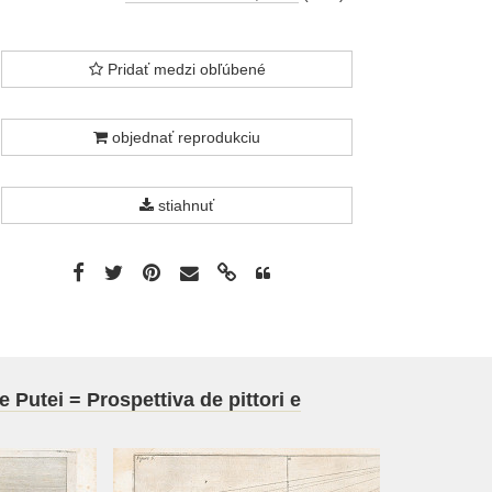
Pridať medzi obľúbené
objednať reprodukciu
stiahnuť
 Putei = Prospettiva de pittori e