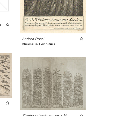
a
Andrea Rossi
Nicolaus Lencitius
Stredoeurópsky maliar z 19.