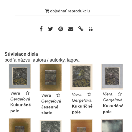
objednať reprodukciu
Súvisiace diela
podľa názvu, autora / autorky, tagov...
Viera
Viera
Viera
Viera
Gergeľová
Gergeľová
Gergeľová
Gergeľová
Kukuričné
Kukuričné
Kukuričné
Jesenné
pole
pole
pole
siatie