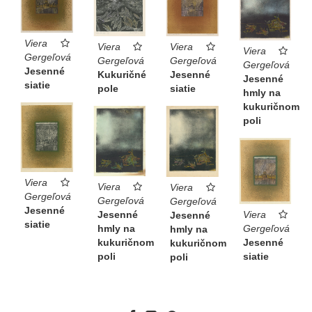
Viera
Viera
Viera
Viera
Gergeľová
Gergeľová
Gergeľová
Gergeľová
Jesenné
Jesenné
Kukuričné
Jesenné
siatie
siatie
pole
hmly na
kukuričnom
poli
Viera
Viera
Viera
Gergeľová
Gergeľová
Gergeľová
Jesenné
Jesenné
Viera
Jesenné
siatie
hmly na
Gergeľová
hmly na
kukuričnom
Jesenné
kukuričnom
poli
siatie
poli