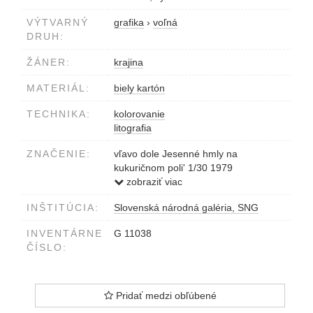
VÝTVARNÝ
grafika
›
voľná
DRUH:
ŽÁNER:
krajina
MATERIÁL:
biely kartón
TECHNIKA:
kolorovanie
litografia
ZNAČENIE:
vľavo dole Jesenné hmly na
kukuričnom poli' 1/30 1979
vpravo dole Gergeľová Viera
zobraziť viac
INŠTITÚCIA:
Slovenská národná galéria, SNG
INVENTÁRNE
G 11038
ČÍSLO:
Pridať medzi obľúbené