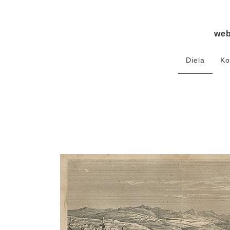
we
Diela
Ko