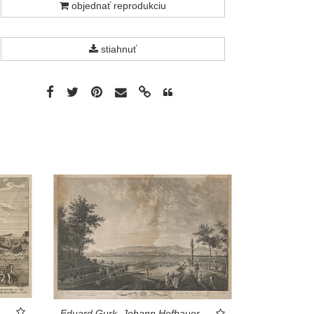
objednať reprodukciu
stiahnuť
Eduard Gurk, Johann Hofbauer