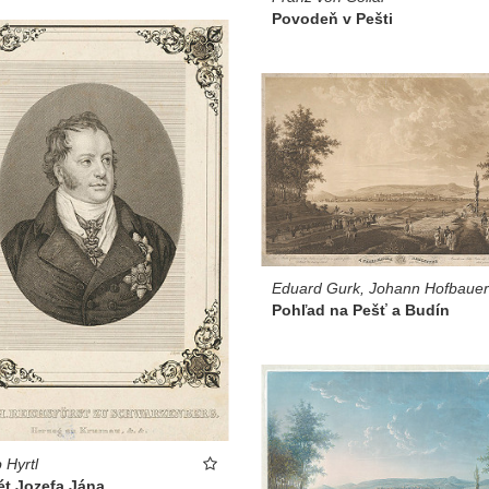
Povodeň v Pešti
Eduard Gurk, Johann Hofbauer
Pohľad na Pešť a Budín
 Hyrtl
ét Jozefa Jána