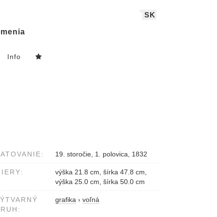
SK
menia
Info
ATOVANIE:
19. storočie, 1. polovica, 1832
IERY:
výška 21.8 cm, šírka 47.8 cm,
výška 25.0 cm, šírka 50.0 cm
VÝTVARNÝ
grafika
›
voľná
RUH: