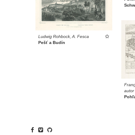
Schw
Ludwig Rohbock, A. Fesca
Pešť a Budín
Franç
autor
Pohľ