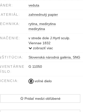
ÁNER:
veduta
ATERIÁL:
zahnednutý papier
ECHNIKA:
rytina, medirytina
medirytina
NAČENIE:
v strede dole J.Hyrtl sculp.
Viennae 1832
dole titul OFEN und PEST
zobraziť viac
NŠTITÚCIA:
Slovenská národná galéria, SNG
NVENTÁRNE
G 11050
ÍSLO:
ICENCIA:
voľné dielo
Pridať medzi obľúbené