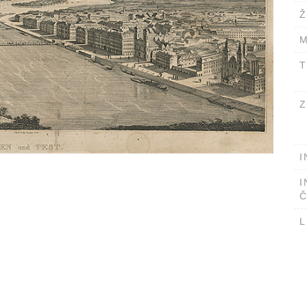
Ž
M
T
Z
I
I
Č
L