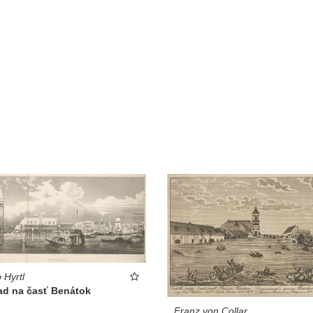
 Hyrtl
ad na časť Benátok
Franz von Collar