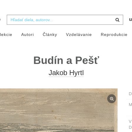
b
u
lekcie
Autori
Články
Vzdelávanie
Reprodukcie
Budín a Pešť
Jakob Hyrtl
D
M
D