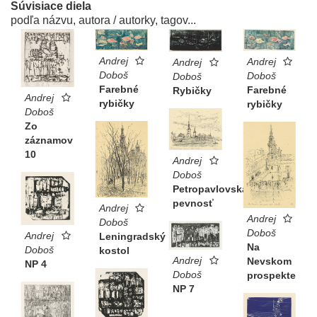
Súvisiace diela
podľa názvu, autora / autorky, tagov...
Andrej
Andrej
Andrej
Doboš
Doboš
Doboš
Farebné
Farebné
Rybičky
Andrej
rybičky
rybičky
Doboš
Zo
záznamov
10
Andrej
Doboš
Petropavlovská
pevnosť
Andrej
Andrej
Doboš
Doboš
Andrej
Leningradský
Na
Doboš
kostol
Andrej
Nevskom
NP 4
Doboš
prospekte
NP 7