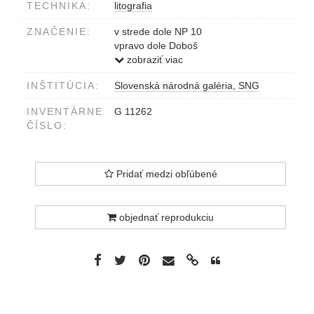
TECHNIKA:
litografia
ZNAČENIE:
v strede dole NP 10
vpravo dole Doboš
vľavo dole 8/15
zobraziť viac
INŠTITÚCIA:
Slovenská národná galéria, SNG
INVENTÁRNE
G 11262
ČÍSLO:
Pridať medzi obľúbené
objednať reprodukciu