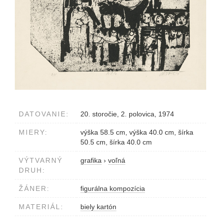
DATOVANIE:
20. storočie, 2. polovica, 1974
MIERY:
výška 58.5 cm, výška 40.0 cm, šírka
50.5 cm, šírka 40.0 cm
VÝTVARNÝ
grafika
›
voľná
DRUH:
ŽÁNER:
figurálna kompozícia
MATERIÁL:
biely kartón