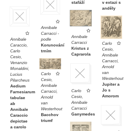
stafáží
v extazi s
anděly
Annibale
Carracci -
Annibale
Annibale
podle
Carracci
Carlo
Caraccio,
Korunování
Kristus z
Cesio,
Carlo
trním
Caprarola
Annibale
Cesio,
Carracci,
Venanzio
Arnold
Monaldini,
van
Carlo
Lucius
Westerhout
Cesio,
Pilarcheus
Jupiter a
Annibale
Aedium
Jo s
Carlo
Carracci,
Farnesiarum
Amorom
Cesio,
Arnold
tabulae
Annibale
van
ab
Carracci
Westerhout
Annibale
Ganymedes
Bacchov
Caraccio
triumf
depictae
a carolo