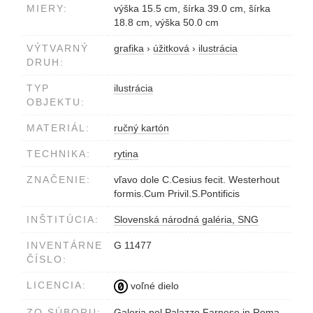
MIERY:
výška 15.5 cm, šírka 39.0 cm, šírka
18.8 cm, výška 50.0 cm
VÝTVARNÝ
grafika
›
úžitková
›
ilustrácia
DRUH:
TYP
ilustrácia
OBJEKTU:
MATERIÁL:
ručný kartón
TECHNIKA:
rytina
ZNAČENIE:
vľavo dole C.Cesius fecit. Westerhout
formis.Cum Privil.S.Pontificis
INŠTITÚCIA:
Slovenská národná galéria, SNG
INVENTÁRNE
G 11477
ČÍSLO:
LICENCIA:
voľné dielo
ZO SÚBORU:
Galeria nel Palazzo Farnese in Roma