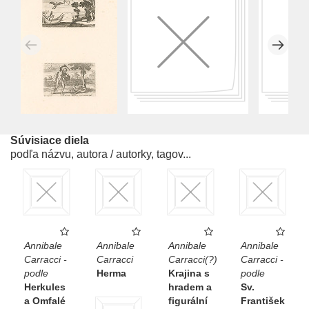
Súvisiace diela
podľa názvu, autora / autorky, tagov...
Annibale
Annibale
Annibale
Annibale
Carracci -
Carracci
Carracci(?)
Carracci -
podle
Herma
Krajina s
podle
Herkules
hradem a
Sv.
a Omfalé
figurální
František