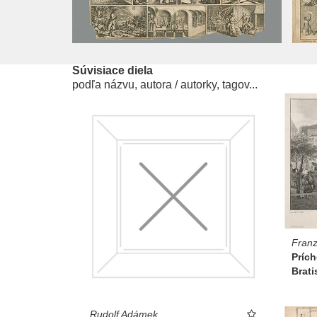
Súvisiace diela
podľa názvu, autora / autorky, tagov...
Franz
Príc
Brati
Rudolf Adámek