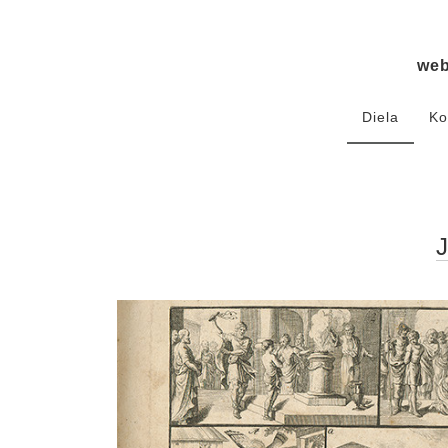
we
Diela
Ko
J