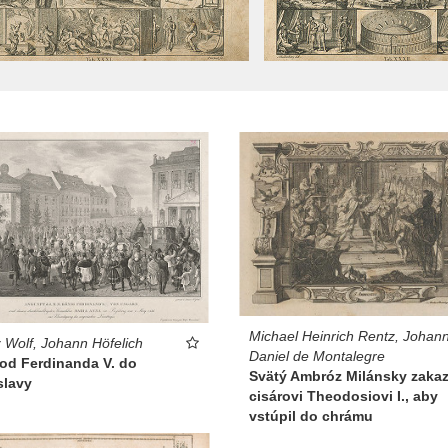
Michael Heinrich Rentz, Johan
 Wolf, Johann Höfelich
Daniel de Montalegre
hod Ferdinanda V. do
Svätý Ambróz Milánsky zakaz
slavy
cisárovi Theodosiovi I., aby
vstúpil do chrámu