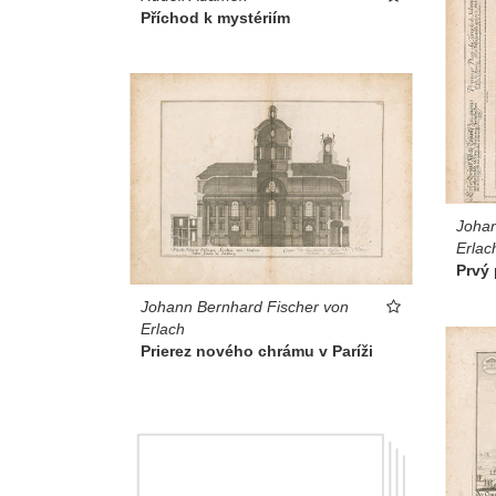
Příchod k mystériím
Johan
Erlac
Prvý
Johann Bernhard Fischer von
Erlach
Prierez nového chrámu v Paríži