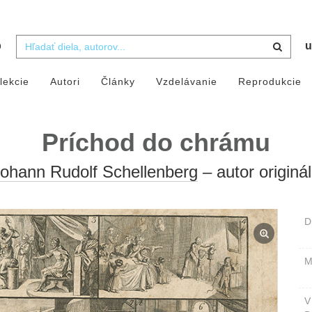
b
u
lekcie
Autori
Články
Vzdelávanie
Reprodukcie
Príchod do chrámu
ohann Rudolf Schellenberg
– autor originá
D
M