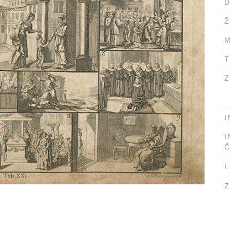
D
Ž
M
T
Z
I
I
Č
L
Z