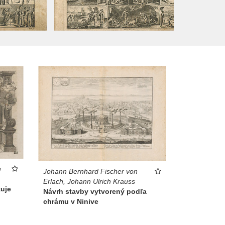
n
Johann Bernhard Fischer von
Erlach, Johann Ulrich Krauss
uje
Návrh stavby vytvorený podľa
chrámu v Ninive