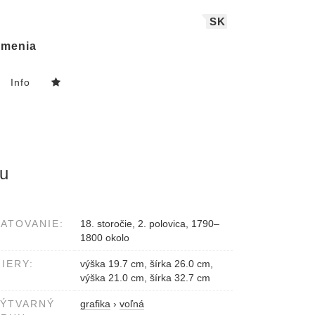
SK
menia
Info
lu
ATOVANIE:
18. storočie, 2. polovica, 1790–
1800 okolo
IERY:
výška 19.7 cm, šírka 26.0 cm,
výška 21.0 cm, šírka 32.7 cm
VÝTVARNÝ
grafika
›
voľná