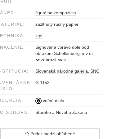
RUH:
ÁNER:
figurálna kompozícia
ATERIÁL:
zažltnutý ručný papier
ECHNIKA:
lept
NAČENIE:
Signované vpravo dole pod
obrazom Schellenberg. inv et.
fec
zobraziť viac
Dole uprostred Tab. XXI
NŠTITÚCIA:
Slovenská národná galéria, SNG
NVENTÁRNE
G 1153
ÍSLO:
ICENCIA:
voľné dielo
O SÚBORU:
Starého a Nového Zákona
Pridať medzi obľúbené