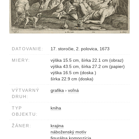
DATOVANIE:
17. storočie, 2. polovica, 1673
MIERY:
výška 15.5 cm, šírka 22.1 cm (obraz)
výška 43.5 cm, šírka 27.2 cm (papier)
výška 16.5 cm (doska )
šírka 22.9 cm (doska)
VÝTVARNÝ
grafika
›
voľná
DRUH:
TYP
kniha
OBJEKTU:
ŽÁNER:
krajina
náboženský motív
figurálna kompozícia