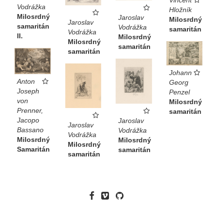
Vincent
Vodrážka
Hložník
Milosrdný
Jaroslav
Milosrdný
Jaroslav
samaritán
Vodrážka
samaritán
Vodrážka
II.
Milosrdný
Milosrdný
samaritán
samaritán
Johann
Anton
Georg
Joseph
Penzel
von
Milosrdný
Prenner,
samaritán
Jacopo
Jaroslav
Jaroslav
Bassano
Vodrážka
Vodrážka
Milosrdný
Milosrdný
Milosrdný
Samaritán
samaritán
samaritán