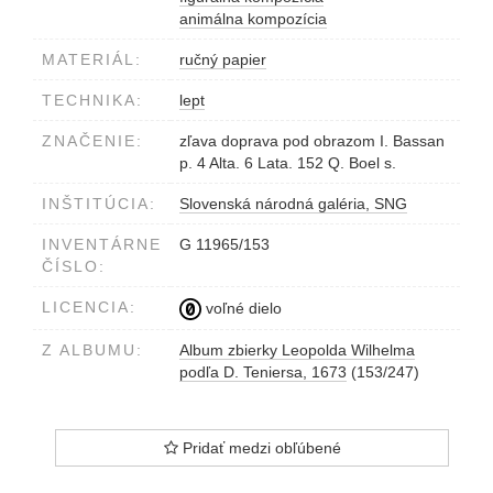
animálna kompozícia
MATERIÁL:
ručný papier
TECHNIKA:
lept
ZNAČENIE:
zľava doprava pod obrazom I. Bassan
p. 4 Alta. 6 Lata. 152 Q. Boel s.
INŠTITÚCIA:
Slovenská národná galéria, SNG
INVENTÁRNE
G 11965/153
ČÍSLO:
LICENCIA:
voľné dielo
Z ALBUMU:
Album zbierky Leopolda Wilhelma
podľa D. Teniersa, 1673
(153/247)
Pridať medzi obľúbené