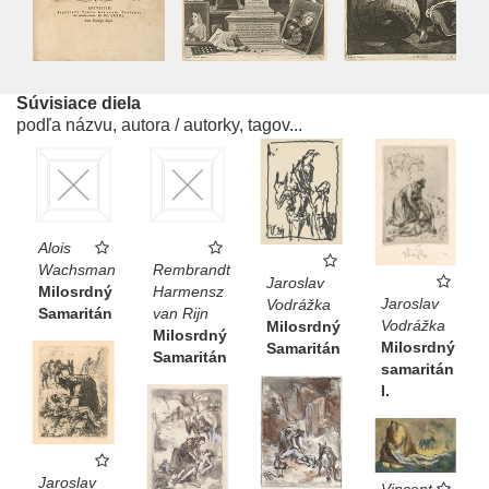
Súvisiace diela
podľa názvu, autora / autorky, tagov...
Alois
Wachsman
Rembrandt
Jaroslav
Milosrdný
Harmensz
Jaroslav
Vodrážka
Samaritán
van Rijn
Vodrážka
Milosrdný
Milosrdný
Milosrdný
Samaritán
Samaritán
samaritán
I.
Jaroslav