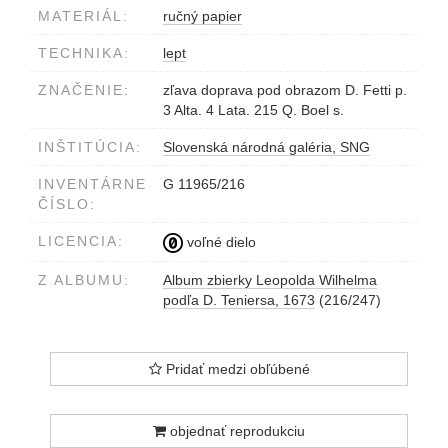
MATERIÁL:
ručný papier
TECHNIKA:
lept
ZNAČENIE:
zľava doprava pod obrazom D. Fetti p.
3 Alta. 4 Lata. 215 Q. Boel s.
INŠTITÚCIA:
Slovenská národná galéria, SNG
INVENTÁRNE
G 11965/216
ČÍSLO:
LICENCIA:
voľné dielo
Z ALBUMU:
Album zbierky Leopolda Wilhelma
podľa D. Teniersa, 1673
(216/247)
Pridať medzi obľúbené
objednať reprodukciu