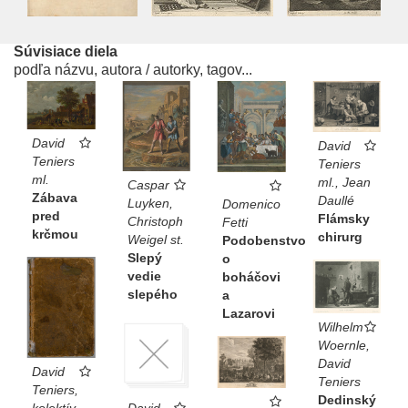
Súvisiace diela
podľa názvu, autora / autorky, tagov...
David
David
Teniers
Teniers
ml.
ml., Jean
Caspar
Zábava
Daullé
Luyken,
Domenico
pred
Flámsky
Christoph
Fetti
krčmou
chirurg
Weigel st.
Podobenstvo
Slepý
o
vedie
boháčovi
slepého
a
Lazarovi
Wilhelm
Woernle,
David
David
Teniers
Teniers,
Dedinský
David