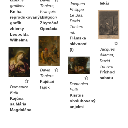
kolektív
lekár
Jacques
Teniers,
grafikov
Philippe
François
Kniha
Le Bas,
Collignon
reprodukovaných
David
Zbytočná
grafík
Teniers
Operácia
zbierky
ml.
Leopolda
Flámska
Wilhelma
slávnosť
Jacques
(I)
Aliamet,
David
Teniers
David
Príchod
Teniers
sabatu
Fajčiari
Domenico
Domenico
fajok
Fetti
Fetti
Kristus
Kajúca
obsluhovaný
sa Mária
anjelmi
Magdaléna