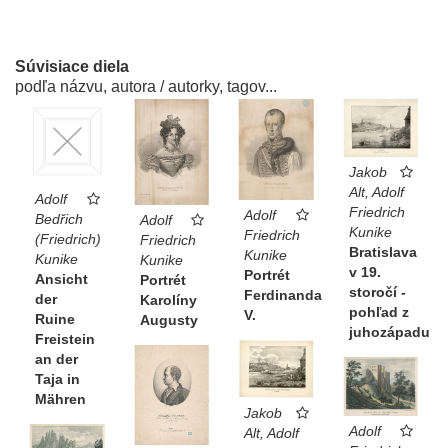
Súvisiace diela
podľa názvu, autora / autorky, tagov...
Jakob
Alt, Adolf
Adolf
Friedrich
Adolf
Bedřich
Adolf
Kunike
Friedrich
(Friedrich)
Friedrich
Bratislava
Kunike
Kunike
Kunike
v 19.
Portrét
Ansicht
Portrét
storočí -
Ferdinanda
der
Karolíny
pohľad z
V.
Ruine
Augusty
juhozápadu
Freistein
an der
Taja in
Mähren
Jakob
Adolf
Alt, Adolf