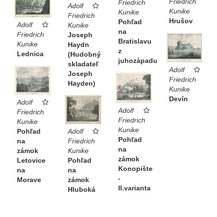
Friedrich
Friedrich
Adolf
Kunike
Kunike
Friedrich
Hrušov
Pohľad
Adolf
Kunike
na
Friedrich
Joseph
Bratislavu
Kunike
Haydn
z
Lednica
(Hudobný
juhozápadu
skladateľ
Adolf
Joseph
Friedrich
Hayden)
Kunike
Devín
Adolf
Adolf
Friedrich
Friedrich
Kunike
Kunike
Adolf
Pohľad
Pohľad
Friedrich
na
na
Kunike
zámok
zámok
Pohľad
Letovice
Konopište
na
na
-
zámok
Morave
II.varianta
Hluboká