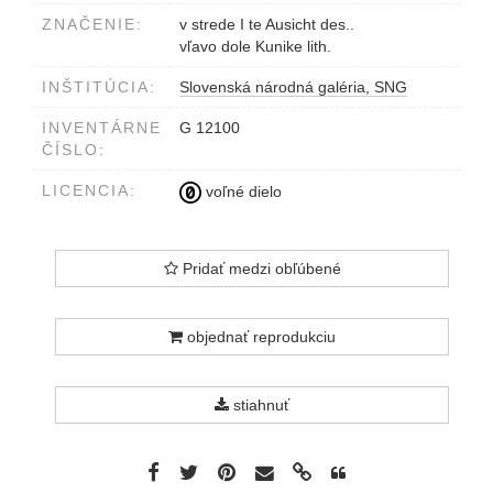
ZNAČENIE:
v strede I te Ausicht des..
vľavo dole Kunike lith.
INŠTITÚCIA:
Slovenská národná galéria, SNG
INVENTÁRNE
G 12100
ČÍSLO:
LICENCIA:
voľné dielo
Pridať medzi obľúbené
objednať reprodukciu
stiahnuť