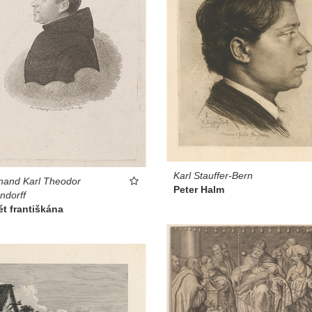
Karl Stauffer-Bern
nand Karl Theodor
Peter Halm
ndorff
ét františkána