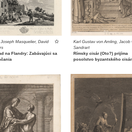
Karl Gustav von Amling, Jacob
 Joseph Masquelier, David
Sandrart
rs
Rímsky cisár (Oto?) prijíma
d na Flandry: Zabávajúci sa
posolstvo byzantského cisár
nčania