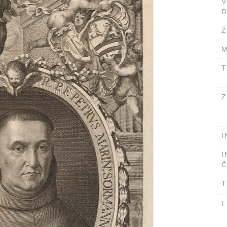
D
Ž
M
T
Z
I
I
Č
T
L