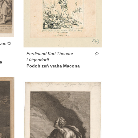
 von
Ferdinand Karl Theodor
Lütgendorff
a
Podobizeň vraha Macona