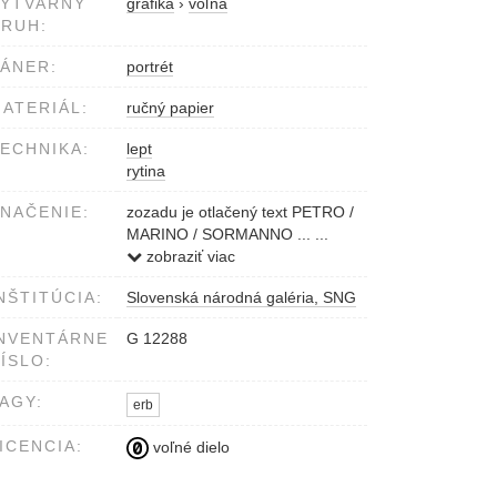
VÝTVARNÝ
grafika
›
voľná
RUH:
ÁNER:
portrét
ATERIÁL:
ručný papier
ECHNIKA:
lept
rytina
NAČENIE:
zozadu je otlačený text PETRO /
MARINO / SORMANNO ... ...
Signované vľavo dole v obraze
zobraziť viac
C: Gust:
NŠTITÚCIA:
Slovenská národná galéria, SNG
V strede dole Amling. Sculp: |
Monachÿ.
NVENTÁRNE
G 12288
Kolopis MINISTER GENERALIS
ÍSLO:
R.mus P. F. PETRVS MARIN.(us)
SORMANN.(us) TOTI.(us) ORD.
AGY:
erb
S. FRAN.ci
+ viaceré nápisy v obraze
ICENCIA:
voľné dielo