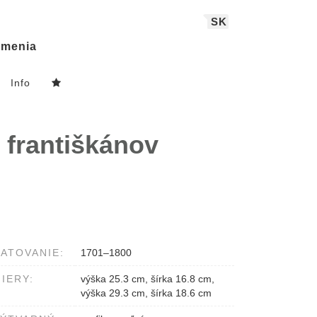
SK
menia
Info
františkánov
ATOVANIE:
1701–1800
IERY:
výška 25.3 cm, šírka 16.8 cm,
výška 29.3 cm, šírka 18.6 cm