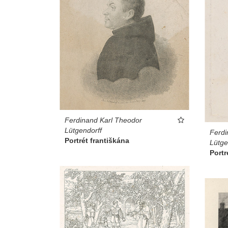
Ferdinand Karl Theodor
Lütgendorff
Ferdi
Portrét františkána
Lütge
Portr