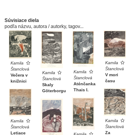
Súvisiace diela
podľa názvu, autora / autorky, tagov...
Kamila
Kamila
Štanclová
Štanclová
Kamila
Kamila
V mori
Večera v
Štanclová
Štanclová
času
knižnici
Aténčanka
Skaly
Thais I.
Göterborgu
Kamila
Kamila
Štanclová
Štanclová
Za
Letiace
Kamila