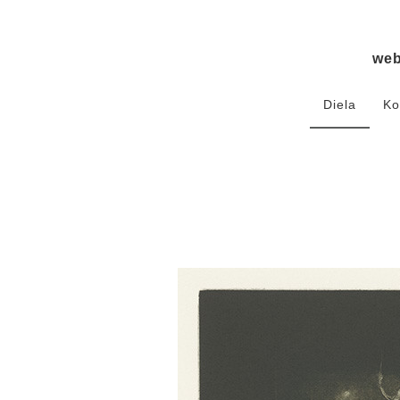
we
Diela
Ko