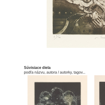
Súvisiace diela
podľa názvu, autora / autorky, tagov...