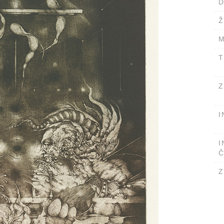
D
Ž
M
T
Z
I
I
Č
Z