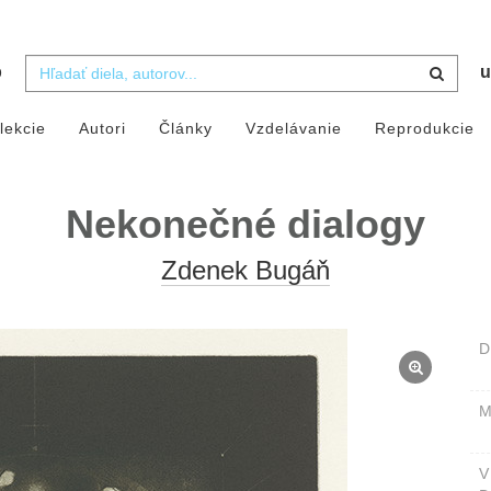
b
u
lekcie
Autori
Články
Vzdelávanie
Reprodukcie
Nekonečné dialogy
Zdenek Bugáň
D
M