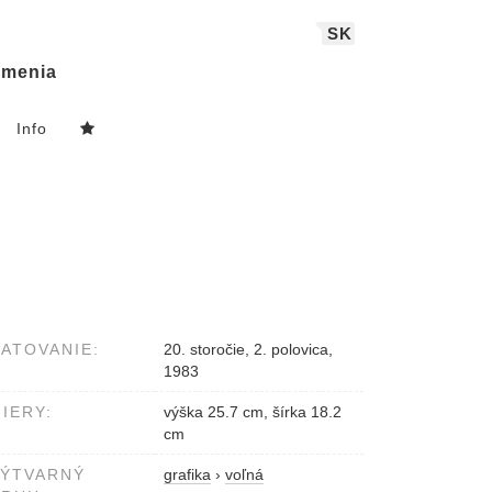
SK
menia
Info
ATOVANIE:
20. storočie, 2. polovica,
1983
IERY:
výška 25.7 cm, šírka 18.2
cm
VÝTVARNÝ
grafika
›
voľná