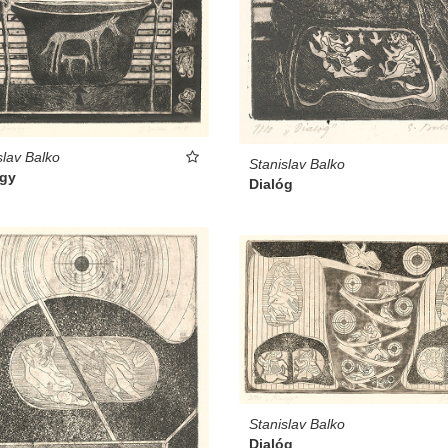
slav Balko
Stanislav Balko
ógy
Dialóg
Stanislav Balko
Dialóg