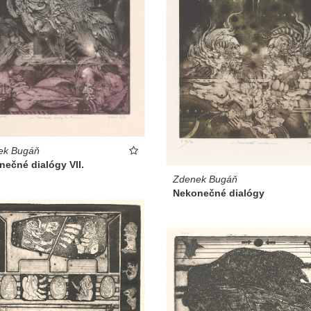
ek Bugáň
ečné dialógy VII.
Zdenek Bugáň
Nekonečné dialógy