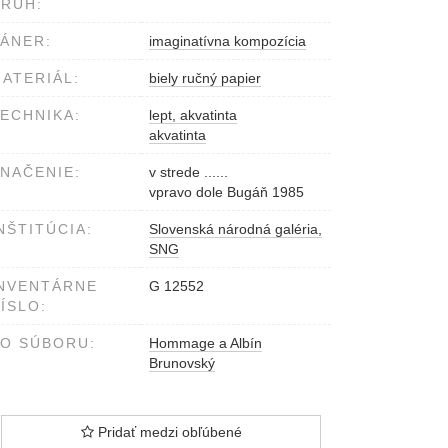
RUH:
ÁNER:
imaginatívna kompozícia
ATERIÁL:
biely ručný papier
ECHNIKA:
lept, akvatinta
akvatinta
NAČENIE:
v strede ......
vpravo dole Bugáň 1985
NŠTITÚCIA:
Slovenská národná galéria,
SNG
NVENTÁRNE
G 12552
ÍSLO:
O SÚBORU:
Hommage a Albín
Brunovský
Pridať medzi obľúbené